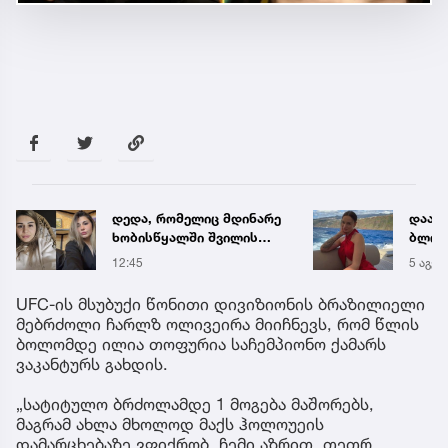
დააკავეს ცნობილი
ნია ი
ბლოგერი, რომელმაც
საავ
ონლაინ პროსტიტუციით,
გადა
5 აგვ 12:53
12:56
წელიწადში ნახევარ
ავრც
მილიონ დოლარზე მეტი
UFC-ის მსუბუქი წონითი დივიზიონის ბრაზილიელი
გამოიმუშავა
მებრძოლი ჩარლზ ოლივეირა მიიჩნევს, რომ წლის
ბოლომდე ილია თოფურია საჩემპიონო ქამარს
ვაკანტურს გახდის.
„სატიტულო ბრძოლამდე 1 მოგება მაშორებს,
მაგრამ ახლა მხოლოდ მაქს ჰოლოუეის
დამარცხებაზე ვფიქრობ. ჩემი აზრით, თეთრ