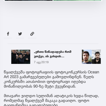
„ერთი წინადადება რომ
რა ის
ვთქვა, ის გახდის
მამა
ნათელს, თუ რატომ იყო
ჩანაწ
7 აგვ 20:19
7 აგვ 
ნია იმნაძე
ავალ
წამქეზებელი...“ - გიგა
საქმე
წყალქვეშა ფოტოგრაფიის ფოტოკონკურსის Ocean
ავალიანის დედა
Art 2023 გამარჯვებულები გამოვლინდნენ. წელს
კონკურსში ათასობით ფოტოგრაფი იღებდა
მონაწილეობას 90-ზე მეტი ქვეყნიდან.
მთავარი ჯილდო სულიმან ალატიკის ხვდა წილად,
რომელმაც წყალქვეშ მაკაკა გადაიღო. ფოტო
ტაილანდშია გადაღებულები.