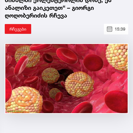
სისხლში ქოლესტეროლის დონე, ეს
ანალიზი გაიკეთეთ“ – გიორგი
ღოღობერიძის რჩევა
რჩევები
15:39