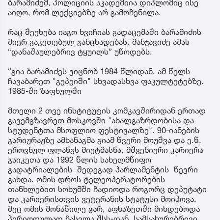
ბარამიძემ, პოლიციის აკადემიია დიპლომიც ისე
აიღო, რომ ლექციებზე არ გამოჩენილა.
რაც შეეხება იაგო ხვიჩიას გადაცემაში ბარამიძის
მიერ გაკეთებულ განცხადებას, მანჯავიძე ამას
“დანაშაულებრივ ტყუილს” უწოდებს.
“გია ბარამიძეს ვიცნობ 1984 წლიდან, ამ წელს
ჩავაბარეთ "გეპეიში" სხვადასხვა ფაკულტეტებზე.
1985-ში ზაფხულში
მთელი 2 თვე ინსტიტუტის კომკავშირიდან ერთად
გავემგზავრეთ მოსკოვში "ახალგაზრდობისა და
სტუდენტთა მსოფლიო ფესტივალზე". 90-იანების
გარიჟრაჟზე ამხანაგმა გიამ წვერი მოუშვა და ე.წ.
ეროვნულ ფლანგს მიეტმასნა, მშვენიერი კარიერა
გაიკეთა და 1992 წლის სახელმწიფო
გადატრიალების შედეგად პარლამენტის წევრი
გახდა. ომის დროს ტელეოპერატორების
თანხლებით სოხუმში ჩადიოდა როგორც დეპუტატი
და კარიერისთვის ვეტერანის სტატუსი მოიპოვა.
მეც ომის მონაწილე ვარ, აფხაზეთში მიხდებოდა
პერიოდულად ჩასვლა შსს-დან სამსახურებრივი