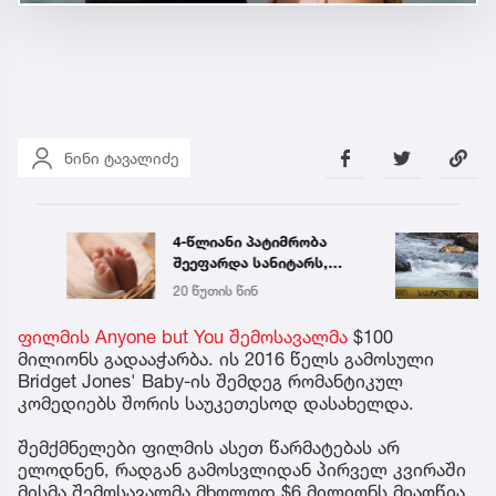
ნინი ტავალიძე
4-წლიანი პატიმრობა
დედა
შეეფარდა სანიტარს,
გადა
რომელმაც ბათუმის
მცდე
20 წუთის წინ
14:02
კლინიკის
გაიტა
საპირფარეშოში
დრომ
ფილმის Anyone but You შემოსავალმა
$100
იმშობიარა და
მილიონს გადააჭარბა. ის 2016 წელს გამოსული
ახალშობილს
Bridget Jones' Baby-ის შემდეგ რომანტიკულ
სასიკვდილო
კომედიებს შორის საუკეთესოდ დასახელდა.
დაზიანებები მიაყენა
შემქმნელები ფილმის ასეთ წარმატებას არ
ელოდნენ, რადგან გამოსვლიდან პირველ კვირაში
მისმა შემოსავალმა მხოლოდ $6 მილიონს მიაღწია.