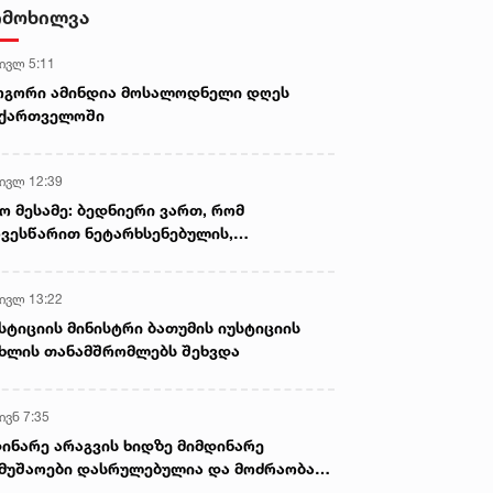
- ნიას მამა ამბობს, რომ
იმოხილვა
არასწორად მოიქცა, თუმცა
მამას ეუბნება, რომ სხვანაირად
 ივლ 5:11
ვერ მოიქცეოდა, თანამედროვე
ეპოქაში სხვანაირად ხდება -
ოგორი ამინდია მოსალოდნელი დღეს
პროკურორი
აქართველოში
 ივლ 12:39
ო მესამე: ბედნიერი ვართ, რომ
ვესწარით ნეტარხსენებულის,
თოლიკოს-პატრიარქ ილია მეორის
აწლს, ვართ მისი მემკვიდრეები
 ივლ 13:22
სტიციის მინისტრი ბათუმის იუსტიციის
ხლის თანამშრომლებს შეხვდა
ივნ 7:35
ინარე არაგვის ხიდზე მიმდინარე
მუშაოები დასრულებულია და მოძრაობა
ივე სამოძრაო ზოლზე აღდგენილია