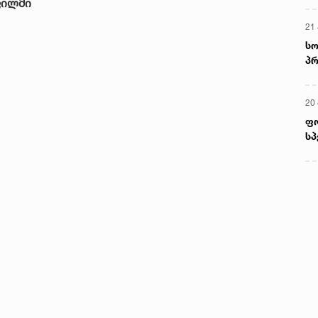
ფილმი
21 
სო
პრ
ერ
20
ფ
სპ