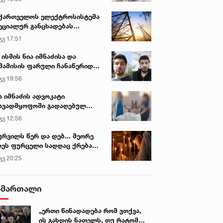
ქართველოს ელექტროსისტემა
ეციალურ განცხადებას
რცელებს
გვ 17:51
 ისმის ნია იმნაძისა და
მამისის ფარული ჩანაწერიდან
გიგა ავალიანის მკვლელობის
გვ 19:56
ქმე
ა იმნაძის ადვოკატი
ავადმყოფოში გადაღებულ
დრებს ავრცელებს
გვ 12:56
ურვილს წერ და დებ... მეორე
ეს ფურცელი სადღაც ქრება
 სურვილი სრულდება...“ -
გვ 20:25
სწაულმოქმედი ტაძარი შიდა
ართლში
ამართალი
„ერთი წინადადება რომ ვთქვა,
ის გახდის ნათელს, თუ რატომ