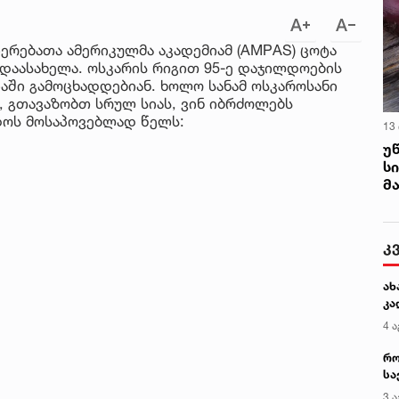
ერებათა ამერიკულმა აკადემიამ (AMPAS) ცოტა
ი დაასახელა. ოსკარის რიგით 95-ე დაჯილდოების
იაში გამოცხადდებიან. ხოლო სანამ ოსკაროსანი
, გთავაზობთ სრულ სიას, ვინ იბრძოლებს
დოს მოსაპოვებლად წელს:
13
უ
ს
მ
კ
ახ
კა
4 ა
რო
სა
კე
3 ა