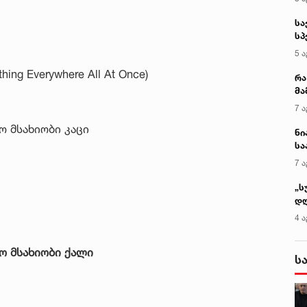
სა
სპ
ავ
5 ა
ng Everywhere All At Once)
რა
მა
- 
7 ა
სა
 მსახიობი კაცი
ნი
სა
კა
7 ა
„ს
დღ
და
4 ა
სა
ქ
ო მსახიობი ქალი
ს