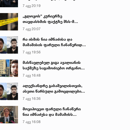
იყო ნია იმნაძე წამქეზებელი...“ -
7 აგვ 20:19
გიგა ავალიანის დედა
„გლოვოს“ კურიერზე
თავდასხმის ფაქტზე შსს-მ
გამოძიება დაიწყო
7 აგვ 20:07
რა ისმის ნია იმნაძისა და
მამამისის ფარული ჩანაწერიდან
- გიგა ავალიანის მკვლელობის
7 აგვ 19:56
საქმე
მასწავლებელ გიგა ავალიანის
საქმეზე საგამოძიებო ორგანო
დაკავებულ არასრულწლოვნებს -
7 აგვ 16:48
ნია იმნაძესა და ანასტასია
ბერუაშვილს 30 დღის
ალექსანდრე გაბაშვილისთვის,
განმავლობაში ფარულად
ასეთი წარსული გამოცდილების
უსმენდა
ადამიანისთვის ინფორმაციის
7 აგვ 16:36
მიწოდება, რომ მასწავლებელი
სექსუალურად ავიწროებდა,
მოვიპოვეთ ფარული ჩანაწერი
ფაქტობრივად, წაქეზება იყო -
ნია იმნაძესა და მამამისს
პროკურორი ნია იმნაძის საქმეზე
შორის, განიხილავდნენ, როგორ
7 აგვ 16:08
ჩაიდინა გაბაშვილმა დანაშაული