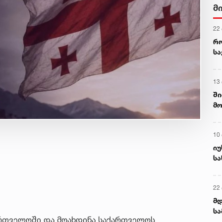
მ
22
რ
ს
13
ში
მო
კა
ღვ
10
იუ
სა
22 
მდ
სა
ართველოში და მოახდინა საქართველოს
ორ