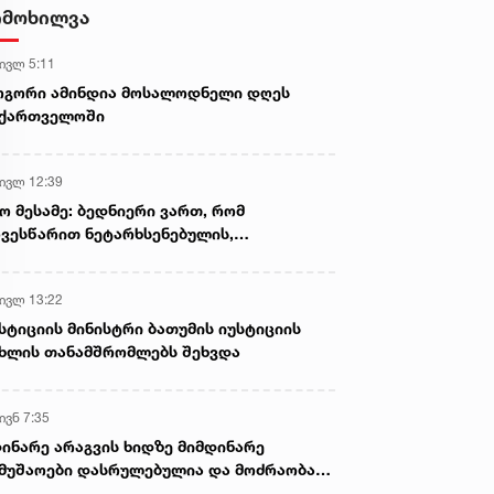
გავრცელების ფაქტებზე, ერთ
იმოხილვა
პირს ბრალდება წარედგინა
 ივლ 5:11
ოგორი ამინდია მოსალოდნელი დღეს
აქართველოში
 ივლ 12:39
ო მესამე: ბედნიერი ვართ, რომ
ვესწარით ნეტარხსენებულის,
თოლიკოს-პატრიარქ ილია მეორის
აწლს, ვართ მისი მემკვიდრეები
 ივლ 13:22
სტიციის მინისტრი ბათუმის იუსტიციის
ხლის თანამშრომლებს შეხვდა
ივნ 7:35
ინარე არაგვის ხიდზე მიმდინარე
მუშაოები დასრულებულია და მოძრაობა
ივე სამოძრაო ზოლზე აღდგენილია