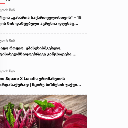
წუთის წინ
რტია „გახარია საქართველოსთვის“ – 18
ის წინ დაწყებული აგრესია დღესაც
ძელდება, საქართველოს ტერიტორიები
უპირებულია, მოსკოვმა ცხინვალის
წუთის წინ
გიონის დე ფაქტო ანექსიის პროცესი
აჩქარა
 იყო როყიო, უპასუხისმგებლო,
ტისახელმწიფოებრივი განცხადება,
მელიც შეურაცხყოფას აყენებდა
თოეულ არა მარტო იქ მებრძოლ
წუთის წინ
ამიანს, არამედ თითოეული დაღუპულის
ახის წევრს - კობა კობალაძე გიორგი
ne Square X Lunatic ერთმანეთის
რამიძის განცხადებაზე
არდასაჭერად | მცირე ბიზნესის ჯაჭვი
რძელდება