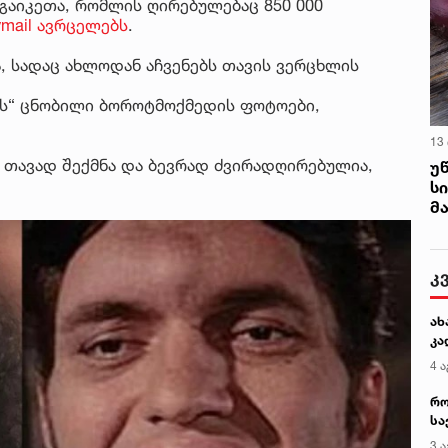
 გაიკეთა, რომლის ღირებულებაც 850 000
ymail ავრცელებს
.
ა, სადაც ახლოდან აჩვენებს თავის ვერცხლის
დის“ ცნობილი ბოროტმოქმედის ფოტოები,
13
 თავად შექმნა და ბევრად ძვირადღირებულია,
უ
ს
მ
კ
ახ
კა
4 ა
რო
სა
კე
3 ა