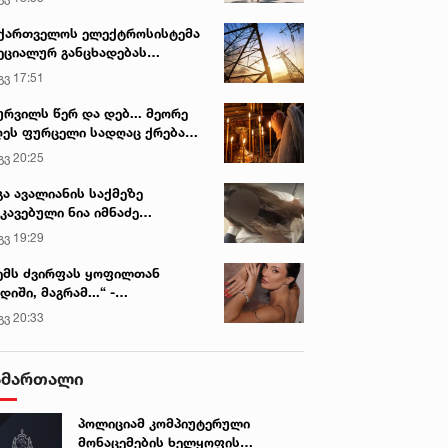
ქართველოს ელექტროსისტემა
ეციალურ განცხადებას
რცელებს
გვ 17:51
ურვილს წერ და დებ... მეორე
ეს ფურცელი სადღაც ქრება
 სურვილი სრულდება...“ -
გვ 20:25
სწაულმოქმედი ტაძარი შიდა
ართლში
გა ავალიანის საქმეზე
კავებული ნია იმნაძე
ინიკაში გადაჰყავთ
გვ 19:29
ემს ძვირფას ყოფილთან
დიში, მაგრამ...“ -
ექსანდრა პაიჭაძის
გვ 20:33
ლწრფელი აღიარება
ამართალი
პოლიციამ კომპიუტერული
მონაცემების ხელყოფის