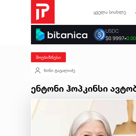
ყველა სიახლე
შოუბიზნესი
ნინი ტავალიძე
ენტონი ჰოპკინსი ავტო