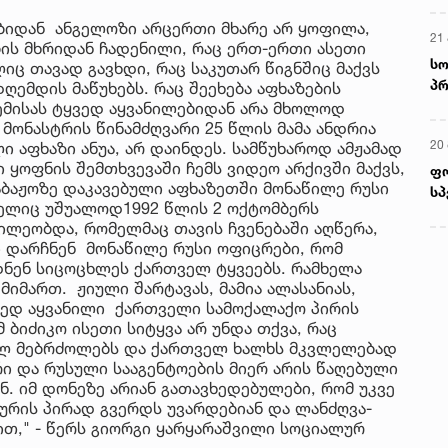
ბიდან ანგელოზი არცერთი მხარე არ ყოფილა,
ის მხრიდან ჩადენილი, რაც ერთ-ერთი ასეთი
ც თავად გავხდი, რაც საკუთარ წიგნშიც მაქვს
ღემდის მაწუხებს. რაც შეეხება აფხაზების
ემისას ტყვედ აყვანილებიდან არა მხოლოდ
მონასტრის წინამძღვარი 25 წლის მამა ანდრია
 აფხაზი ანუა, არ დაინდეს. სამწუხაროდ ამჟამად
მ
 ყოფნის შემთხვევაში ჩემს ვიდეო არქივში მაქვს,
საბაჟოზე დაკავებული აფხაზეთში მონაწილე რუსი
მელიც უშუალოდ1992 წლის 2 ოქტომბერს
22
წილეობდა, რომელმაც თავის ჩვენებაში აღწერა,
რ
ი დარჩნენ მონაწილე რუსი ოფიცრები, რომ
ს
ნენ სიცოცხლეს ქართველ ტყვეებს. რამხელა
იმართ. ჟიული შარტავას, მამია ალასანიას,
ყვედ აყვანილი ქართველი სამოქალაქო პირის
13
 ბიძიკო ისეთი სიტყვა არ უნდა თქვა, რაც
ში
ულ მებრძოლებს და ქართველ ხალხს მკვლელებად
მო
რი და რუსული სააგენტოების მიერ არის წაღებული
კა
. იმ დონეზე არიან გათავხედებულები, რომ უკვე
ღვ
ურის პირად გვერდს უვარდებიან და ლანძღვა-
10
ბით," - წერს გიორგი ყარყარაშვილი სოციალურ