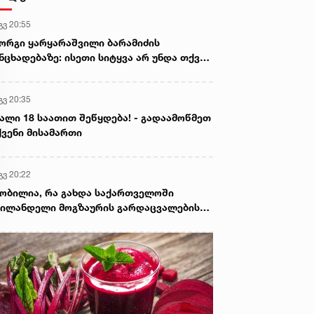
გვ 20:55
ორგი ყარყარაშვილი ბარამიძის
ნცხადებაზე: ისეთი სიტყვა არ უნდა თქვა,
ც ჩრდილს აყენებს აფხაზეთის ომში
ღუპულ მებრძოლებს და ქართველ ხალხს
გვ 20:35
ვლელებად წარმოაჩენს, შენი სიტყვები
ხაზური და რუსული სააგენტოების მიერ
ალი 18 საათით შეწყდება! - გადაამოწმეთ
ის წაღებული და ყველა ქართველს
ვენი მისამართი
ვლელს უწოდებენ
გვ 20:22
ობილია, რა გახდა საქართველოში
ილანდელი მოგზაურის გარდაცვალების
ზეზი