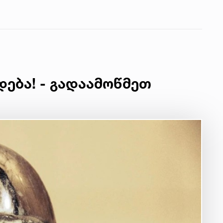
იუ
სა
22 
მდ
სა
ორ
დება! - გადაამოწმეთ
21 
სო
პრ
ერ
20
ფ
სპ