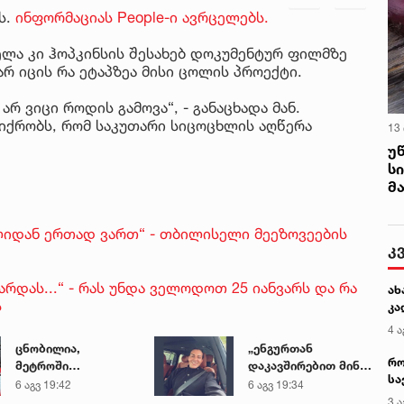
ს.
ინფორმაციას People-ი ავრცელებს.
ელა კი ჰოპკინსის შესახებ დოკუმენტურ ფილმზე
არ იცის რა ეტაპზეა მისი ცოლის პროექტი.
არ ვიცი როდის გამოვა“, - განაცხადა მან.
ფიქრობს, რომ საკუთარი სიცოცხლის აღწერა
13
უ
ს
მ
წლიდან ერთად ვართ“ - თბილისელი მეეზოვეების
რდას...“ - რას უნდა ველოდოთ 25 იანვარს და რა
ს
ცნობილია,
„ენგურთან
მეტროში
დაკავშირებით მინდა
გარდაცვლილი 21
ვთქვა...“ - გოგა
6 აგვ 19:42
6 აგვ 19:34
წლის მარიამ
მანიას უახლესი