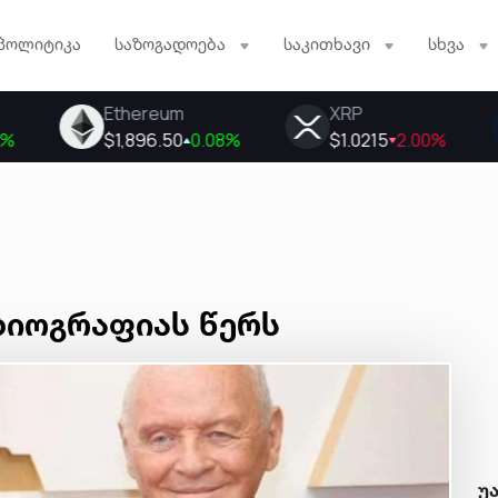
პოლიტიკა
საზოგადოება
საკითხავი
სხვა
ბიოგრაფიას წერს
უ