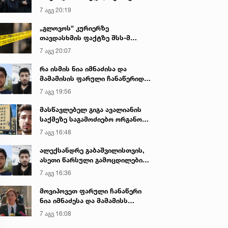
იყო ნია იმნაძე წამქეზებელი...“ -
7 აგვ 20:19
გიგა ავალიანის დედა
„გლოვოს“ კურიერზე
თავდასხმის ფაქტზე შსს-მ
გამოძიება დაიწყო
7 აგვ 20:07
რა ისმის ნია იმნაძისა და
მამამისის ფარული ჩანაწერიდან
- გიგა ავალიანის მკვლელობის
7 აგვ 19:56
საქმე
მასწავლებელ გიგა ავალიანის
საქმეზე საგამოძიებო ორგანო
დაკავებულ არასრულწლოვნებს -
7 აგვ 16:48
ნია იმნაძესა და ანასტასია
ბერუაშვილს 30 დღის
ალექსანდრე გაბაშვილისთვის,
განმავლობაში ფარულად
ასეთი წარსული გამოცდილების
უსმენდა
ადამიანისთვის ინფორმაციის
7 აგვ 16:36
მიწოდება, რომ მასწავლებელი
სექსუალურად ავიწროებდა,
მოვიპოვეთ ფარული ჩანაწერი
ფაქტობრივად, წაქეზება იყო -
ნია იმნაძესა და მამამისს
პროკურორი ნია იმნაძის საქმეზე
შორის, განიხილავდნენ, როგორ
7 აგვ 16:08
ჩაიდინა გაბაშვილმა დანაშაული