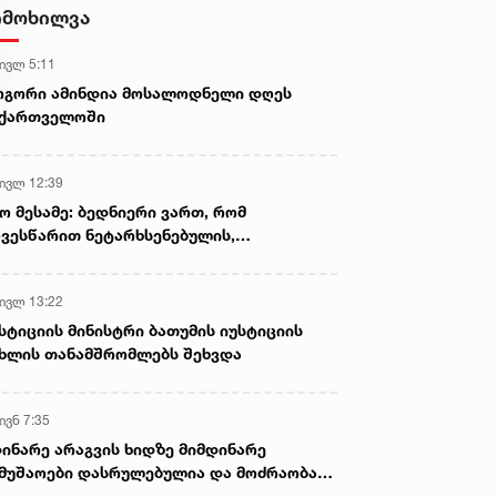
- ნიას მამა ამბობს, რომ
იმოხილვა
არასწორად მოიქცა, თუმცა
მამას ეუბნება, რომ სხვანაირად
 ივლ 5:11
ვერ მოიქცეოდა, თანამედროვე
ეპოქაში სხვანაირად ხდება -
ოგორი ამინდია მოსალოდნელი დღეს
პროკურორი
აქართველოში
 ივლ 12:39
ო მესამე: ბედნიერი ვართ, რომ
ვესწარით ნეტარხსენებულის,
თოლიკოს-პატრიარქ ილია მეორის
აწლს, ვართ მისი მემკვიდრეები
 ივლ 13:22
სტიციის მინისტრი ბათუმის იუსტიციის
ხლის თანამშრომლებს შეხვდა
ივნ 7:35
ინარე არაგვის ხიდზე მიმდინარე
მუშაოები დასრულებულია და მოძრაობა
ივე სამოძრაო ზოლზე აღდგენილია