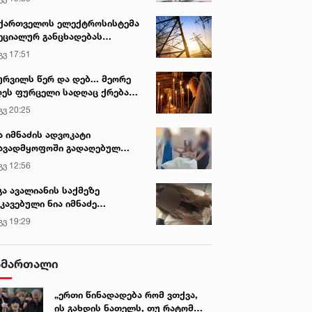
ქართველოს ელექტროსისტემა
ეციალურ განცხადებას
რცელებს
გვ 17:51
ურვილს წერ და დებ... მეორე
ეს ფურცელი სადღაც ქრება
 სურვილი სრულდება...“ -
გვ 20:25
იან. 2023 • 8:52
30 იან. 2023 • 8:33
სწაულმოქმედი ტაძარი შიდა
ართლში
DEO: შოთა არველაძისა და
ფულმა და არაფორმალურმ
ა იმნაძის ადვოკატი
მულიჩას სახალისო ვიდეო
გავლენებმა გაიმარჯვა
ავადმყოფოში გადაღებულ
დრებს ავრცელებს
ხვების რეკორდს ხსნის
პოლიტიკაზე - ნონა
გვ 12:56
მამულაშვილი
გა ავალიანის საქმეზე
კავებული ნია იმნაძე
ინიკაში გადაჰყავთ
გვ 19:29
ამართალი
„ერთი წინადადება რომ ვთქვა,
ის გახდის ნათელს, თუ რატომ