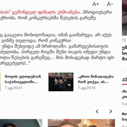
ირ
სის“ გუშინდელ ფინალს ეხმიანება
. პროდიუსერი
იქრობს, რომ კონკურსებში წესების გარეშე
 გააკეთა მობილიზაცია, იმან გაიმარჯვა, არ აქვს
 ვინმე თვლიდა, რომ კონკურსი
13
 უნდა შეხვიდე ამ ბრძოლაში. გამარჯვებისთვის
უ
ულობა. პირველ რიგში შენი თავის იმედი უნდა
ს
ძოლა წესების გარეშეც… მის მოსაგებად მარტო ფბ-
მ
არჯვებულს!..“
როდის ელოდებიან
„ერთი წინადადება
კ
საქართველოში
რომ ვთქვა, ის
+40-გრადუსიან
გახდის ნათელს,
7 აგვ 20:41
7 აგვ 20:19
ახ
სიცხეს
თუ რატომ იყო ნია
კა
იმნაძე
წამქეზებელი...“ -
4 ა
გიგა ავალიანის
რო
დედა
სა
კე
3 ა