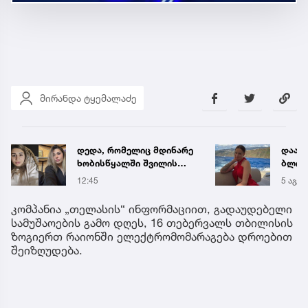
მირანდა ტყემალაძე
დააკავეს ცნობილი
ნია ი
ბლოგერი, რომელმაც
საავ
ონლაინ პროსტიტუციით,
გადა
5 აგვ 12:53
12:56
წელიწადში ნახევარ
ავრც
მილიონ დოლარზე მეტი
კომპანია „თელასის“ ინფორმაციით, გადაუდებელი
გამოიმუშავა
სამუშაოების გამო დღეს, 16 თებერვალს თბილისის
ზოგიერთ რაიონში ელექტრომომარაგება დროებით
შეიზღუდება.