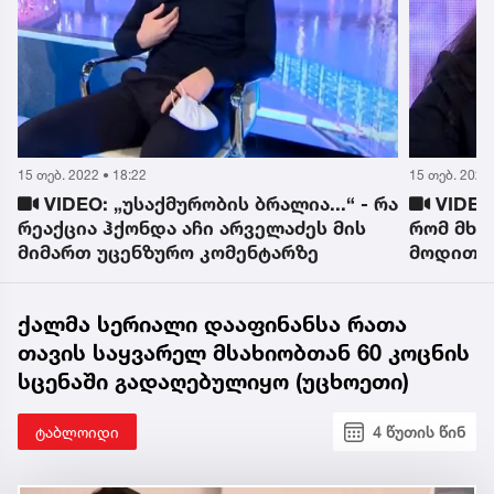
15 თებ. 2022 • 19:19
15 თებ. 2022 
ა
VIDEO: 60000-იან ქალების ჯგუფში
"ვიგრძე
რომ მხოლოდ ზაზა თელიაზეა საუბარი,
ვხურდებ
მოდით, შევთანხმდეთ, რომ ძალიან
გამო შე
პოპულარულია! - ანა სანაია
პრაიმ თ
ქალმა სერიალი დააფინანსა რათა
თავის საყვარელ მსახიობთან 60 კოცნის
სცენაში გადაღებულიყო (უცხოეთი)
ტაბლოიდი
4 წუთის წინ