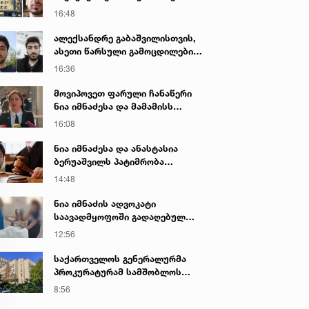
დაკავებულ არასრულწლოვნებს -
16:48
ნია იმნაძესა და ანასტასია
ბერუაშვილს 30 დღის
ალექსანდრე გაბაშვილისთვის,
განმავლობაში ფარულად
ასეთი წარსული გამოცდილების
უსმენდა
ადამიანისთვის ინფორმაციის
16:36
მიწოდება, რომ მასწავლებელი
სექსუალურად ავიწროებდა,
მოვიპოვეთ ფარული ჩანაწერი
ფაქტობრივად, წაქეზება იყო -
ნია იმნაძესა და მამამისს
პროკურორი ნია იმნაძის საქმეზე
შორის, განიხილავდნენ, როგორ
16:08
ჩაიდინა გაბაშვილმა დანაშაული
- ნიას მამა ამბობს, რომ
ნია იმნაძესა და ანასტასია
არასწორად მოიქცა, თუმცა
ბერუაშვილს პატიმრობა
მამას ეუბნება, რომ სხვანაირად
შეეფარდათ
14:48
ვერ მოიქცეოდა, თანამედროვე
ეპოქაში სხვანაირად ხდება -
ნია იმნაძის ადვოკატი
პროკურორი
საავადმყოფოში გადაღებულ
კადრებს ავრცელებს
12:56
საქართველოს გენერალურმა
პროკურატურამ სამშობლოს
ღალატის და საბოტაჟის ფაქტზე
8:56
გამოძიება დაიწყო