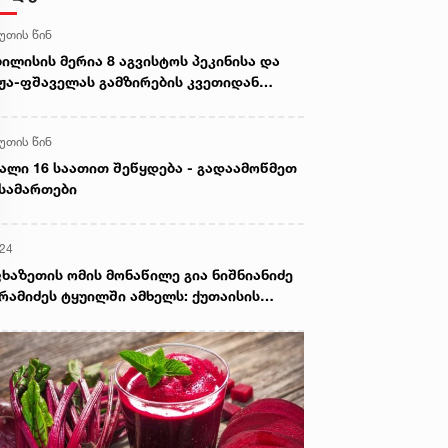
წუთის წინ
ილისის მერია 8 აგვისტოს პეკინისა და
ჟა-ფშაველას გამზირების კვეთიდან
ანიას მოედნის მიმართულებით
ძრაობის შეიზღუდვაზე განცხადებას
წუთის წინ
ვრცელებს
ალი 16 საათით შეწყდება - გადაამოწმეთ
სამართები
:24
ხაზეთის ომის მონაწილე გია ნიშნიანიძე
რამიძეს ტყუილში ამხელს: ქუთაისის
ოლატორში გვყავდა მოწინააღმდეგის 23
ვე მეომარი, იმავე დღეს გავფრინდი
დაუთაში, აეროდრომზე მოვიდნენ
ძინბა, ოზგანი და ბესლან კობახია,
იყვანეს ჩვენი ბიჭები და მოხდა გაცვლა
ელა ყველაზე. რა ბარამიძე, რის ბარამიძე
იქ ბარამიძე არც ყოფილა და არც არავის