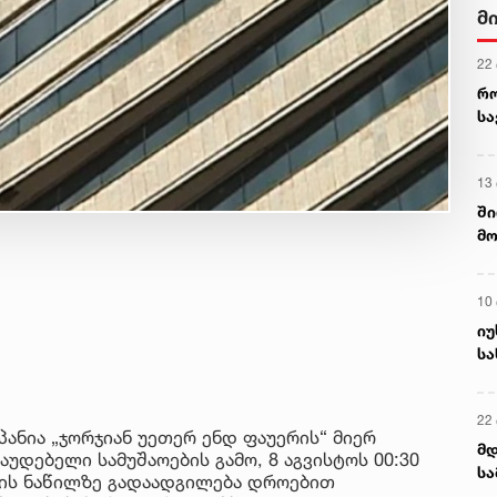
მ
22
რ
ს
13
ში
მო
კა
ღვ
10
იუ
სა
22 
პანია „ჯორჯიან უეთერ ენდ ფაუერის“ მიერ
მდ
უდებელი სამუშაოების გამო, 8 აგვისტოს 00:30
სა
ირის ნაწილზე გადაადგილება დროებით
ორ