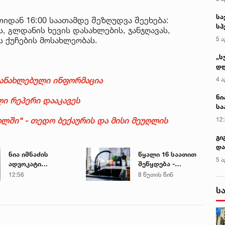
სა
თიდან 16:00 საათამდე შეზღუდვა შეეხება:
სპ
 გლდანის ხევის დასახლების, ჯანჯღავას,
ავ
 ქუჩების მოსახლეობას.
5 ა
„ს
დღ
და
განახლებული ინფორმაცია
4 ა
სა
ქ
ნი
ი რეპერი დააკავეს
სა
კა
ხლში“ - თედო ბექაურის და მისი მეუღლის
12
გი
და
ნია იმნაძის
წყალი 16 საათით
კლ
5 ა
ადვოკატი
შეწყდება -
საავადმყოფოში
გადაამოწმეთ
12:56
8 წუთის წინ
გადაღებულ
მისამართები
ს
კადრებს
ავრცელებს