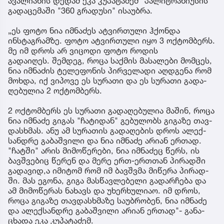
ავალიანის დედამ ეკა კუპატაძემ "პალიტრანიუსის"
გადაცემაში "360 გრადუსი" ისაუბრა.
„ეს ფოტო ნია იმნაძეს ატვირთული ჰქონდა
ინსტაგრამზე. ფოტო ატვირთული იყო 3 ოქტომბერს.
მე იმ დროს არ ვიცოდი ფოტო როდის
გადაიღეს. შემ­დეგ, როცა საქ­მის მა­სა­ლე­ბი მომ­ცეს,
ნია იმ­ნა­ძის ტე­ლე­ფო­ნის პირ­ვე­ლა­დი აღ­დგე­ნა რომ
მოხ­და, იქ ვი­პო­ვე ეს სუ­რა­თი და ეს სუ­რა­თი გა­და­
ღე­ბუ­ლია 2 ოქ­ტომ­ბერს.
2 ოქ­ტომ­ბერს ეს სუ­რა­თი გა­და­ღე­ბუ­ლია მა­შინ, როცა
ნია იმ­ნა­ძე გი­გას "ჩა­ტი­დან" გე­ბუ­ლობს გი­გა­ზე თავ­
დას­ხმას. ანუ ამ სუ­რა­თის გა­და­ღე­ბის დროს ალექ­
სან­დრე გა­ბაშ­ვი­ლი და ნია იმ­ნა­ძე არი­ან ერ­თად.
"ჩატ­ში" არის მი­მო­წე­რე­ბი, ნია იმ­ნა­ძეც წერს, ის
ბავ­შვე­ბიც წე­რენ და მერე ერთ-ერ­თთან პი­რად­ში
გა­და­ვი­დ,ა იმი­ტომ რომ იმ ბავ­შვმა მი­წე­რა პი­რად­
ში. მას ეგო­ნა, გიგა მას­წავ­ლე­ბე­ლი გა­დარ­ჩე­ბა და
ამ მი­მო­წე­რას ნა­ხავს და უხერ­ხუ­ლი­აო. იმ დროს,
როცა გი­გა­ზე თავ­დას­ხმა­ზე სა­უბ­რო­ბენ, ნია იმ­ნა­ძე
და ალექ­სან­დრე გა­ბაშ­ვი­ლი არი­ან ერ­თად"- გა­ნა­
ცხა­და ეკა კუ­პა­ტა­ძემ.