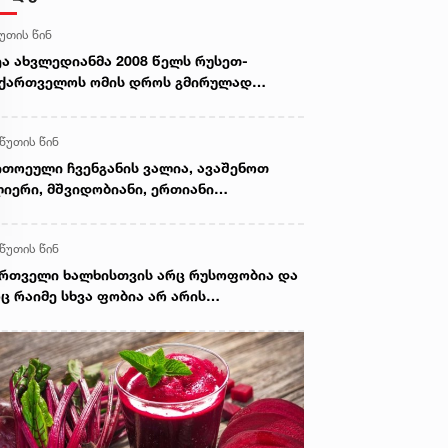
წუთის წინ
ა ახვლედიანმა 2008 წელს რუსეთ-
ქართველოს ომის დროს გმირულად
ღუპული სამხედროების ხსოვნას
ხათგვერდის ძმათა სასაფლაოზე პატივი
 წუთის წინ
აგო
თოეული ჩვენგანის ვალია, ავაშენოთ
იერი, მშვიდობიანი, ერთიანი
ქართველო, როგორზეც ჩვენი 20 წლის
ირები, 18 წლის წინ ოცნებობდნენ - ნინო
 წუთის წინ
ცაბიძე
რთველი ხალხისთვის არც რუსოფობია და
ც რაიმე სხვა ფობია არ არის
მახასიათებელი და როდესაც
ლოვნურად ცდილობ, გააღვივო
სოფობია ქვეყანაში, ეს ნიშნავს იმას, რომ
კუთარ ქვეყანას უწყობ პროვოკაციას -
აკლი კობახიძე