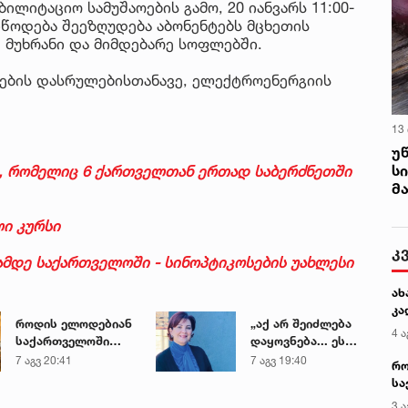
ილიტაციო სამუშაოების გამო, 20 იანვარს 11:00-
იწოდება შეეზღუდება აბონენტებს მცხეთის
 მუხრანი და მიმდებარე სოფლებში.
ოების დასრულებისთანავე, ელექტროენერგიის
13
უ
ს
დი, რომელიც 6 ქართველთან ერთად საბერძნეთში
მ
ლი კურსი
კ
მდე საქართველოში - სინოპტიკოსების უახლესი
ახ
კა
როდის ელოდებიან
„აქ არ შეიძლება
4 ა
საქართველოში
დაყოვნება... ეს
+40-გრადუსიან
დაავადება
7 აგვ 20:41
7 აგვ 19:40
რო
სიცხეს
ყალიბდება 72
სა
საათში“ - ექიმის
კე
3 ა