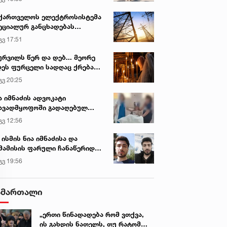
ქართველოს ელექტროსისტემა
ეციალურ განცხადებას
რცელებს
გვ 17:51
ურვილს წერ და დებ... მეორე
ეს ფურცელი სადღაც ქრება
 სურვილი სრულდება...“ -
გვ 20:25
სწაულმოქმედი ტაძარი შიდა
ართლში
ა იმნაძის ადვოკატი
ავადმყოფოში გადაღებულ
დრებს ავრცელებს
გვ 12:56
 ისმის ნია იმნაძისა და
მამისის ფარული ჩანაწერიდან
გიგა ავალიანის მკვლელობის
გვ 19:56
ქმე
ამართალი
„ერთი წინადადება რომ ვთქვა,
ის გახდის ნათელს, თუ რატომ