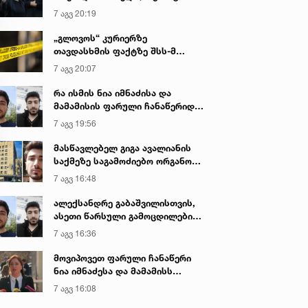
იყო ნია იმნაძე წამქეზებელი...“ -
7 აგვ 20:19
გიგა ავალიანის დედა
„გლოვოს“ კურიერზე
თავდასხმის ფაქტზე შსს-მ
გამოძიება დაიწყო
7 აგვ 20:07
რა ისმის ნია იმნაძისა და
მამამისის ფარული ჩანაწერიდან
- გიგა ავალიანის მკვლელობის
7 აგვ 19:56
საქმე
მასწავლებელ გიგა ავალიანის
საქმეზე საგამოძიებო ორგანო
დაკავებულ არასრულწლოვნებს -
7 აგვ 16:48
ნია იმნაძესა და ანასტასია
ბერუაშვილს 30 დღის
ალექსანდრე გაბაშვილისთვის,
განმავლობაში ფარულად
ასეთი წარსული გამოცდილების
უსმენდა
ადამიანისთვის ინფორმაციის
7 აგვ 16:36
მიწოდება, რომ მასწავლებელი
სექსუალურად ავიწროებდა,
მოვიპოვეთ ფარული ჩანაწერი
ფაქტობრივად, წაქეზება იყო -
ნია იმნაძესა და მამამისს
პროკურორი ნია იმნაძის საქმეზე
შორის, განიხილავდნენ, როგორ
7 აგვ 16:08
ჩაიდინა გაბაშვილმა დანაშაული