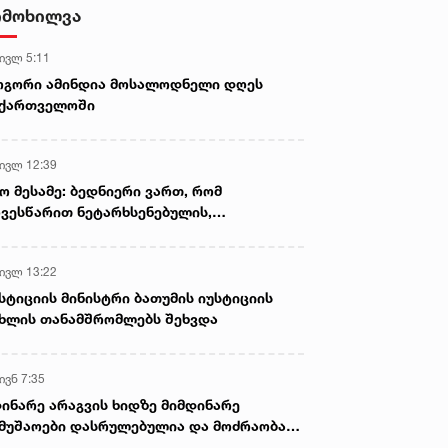
- ნიას მამა ამბობს, რომ
იმოხილვა
არასწორად მოიქცა, თუმცა
მამას ეუბნება, რომ სხვანაირად
 ივლ 5:11
ვერ მოიქცეოდა, თანამედროვე
ეპოქაში სხვანაირად ხდება -
ოგორი ამინდია მოსალოდნელი დღეს
პროკურორი
აქართველოში
 ივლ 12:39
ო მესამე: ბედნიერი ვართ, რომ
ვესწარით ნეტარხსენებულის,
თოლიკოს-პატრიარქ ილია მეორის
აწლს, ვართ მისი მემკვიდრეები
 ივლ 13:22
სტიციის მინისტრი ბათუმის იუსტიციის
ხლის თანამშრომლებს შეხვდა
ივნ 7:35
ინარე არაგვის ხიდზე მიმდინარე
მუშაოები დასრულებულია და მოძრაობა
ივე სამოძრაო ზოლზე აღდგენილია