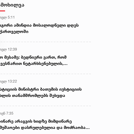
დამზადების, შენახვისა და
იმოხილვა
გავრცელების ფაქტებზე, ერთ
პირს ბრალდება წარედგინა
 ივლ 5:11
ოგორი ამინდია მოსალოდნელი დღეს
აქართველოში
 ივლ 12:39
ო მესამე: ბედნიერი ვართ, რომ
ვესწარით ნეტარხსენებულის,
თოლიკოს-პატრიარქ ილია მეორის
აწლს, ვართ მისი მემკვიდრეები
 ივლ 13:22
სტიციის მინისტრი ბათუმის იუსტიციის
ხლის თანამშრომლებს შეხვდა
ივნ 7:35
ინარე არაგვის ხიდზე მიმდინარე
მუშაოები დასრულებულია და მოძრაობა
ივე სამოძრაო ზოლზე აღდგენილია