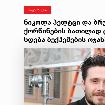
დამსახურე
დაჯილდოვდ
შოუბიზნესი
მედლით
ნიკოლა პელტცი და ბრუ
ქორწინების ბათილად ც
ხდება ბექჰემების ოჯახ