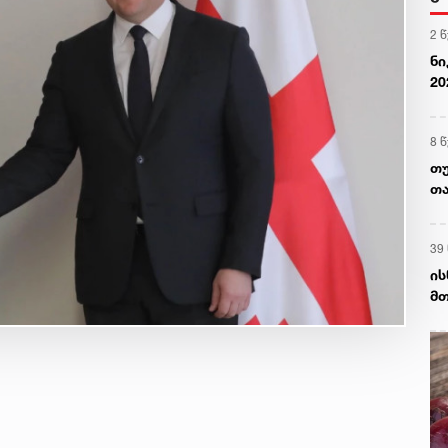
2 
ნი
20
ით
8 
თუ
თა
39
ის
მთ
სა
კა