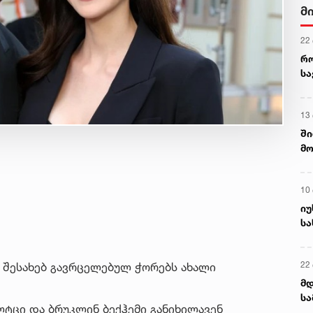
მ
22
რ
ს
13
ში
მო
კა
ღვ
10
იუ
სა
22 
ს შესახებ გავრცელებულ ჭორებს ახალი
მდ
სა
ლტცი და ბრუკლინ ბექჰემი განიხილავენ
ორ