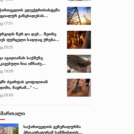
ქართველოს ელექტროსისტემა
ეციალურ განცხადებას
რცელებს
გვ 17:51
ურვილს წერ და დებ... მეორე
ეს ფურცელი სადღაც ქრება
 სურვილი სრულდება...“ -
გვ 20:25
სწაულმოქმედი ტაძარი შიდა
ართლში
გა ავალიანის საქმეზე
კავებული ნია იმნაძე
ინიკაში გადაჰყავთ
გვ 19:29
ემს ძვირფას ყოფილთან
დიში, მაგრამ...“ -
ექსანდრა პაიჭაძის
გვ 20:33
იან. 2023 • 12:14
24 იან. 2023 • 14:16
ლწრფელი აღიარება
DEO: ირაკლი ღარიბაშვილმა
ვახტანგ გომელაურის
 ვახტანგ გომელაურმა
გადაწყვეტილებით,
ამართალი
არ ღვინაშვილის ოჯახს
საგარეჯოში დაღუპული
უსამძიმრეს
პოლიციელი
საქართველოს გენერალურმა
„განსაკუთრებული
პროკურატურამ სამშობლოს