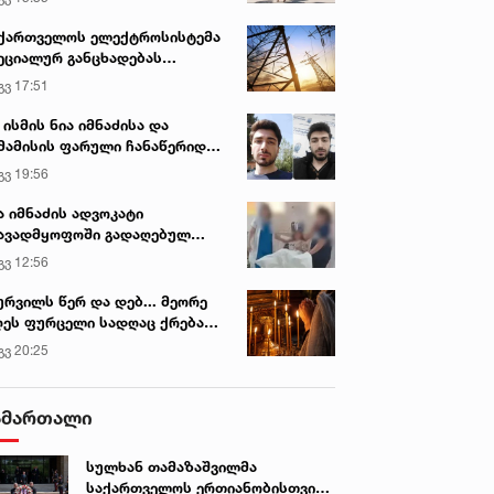
ქართველოს ელექტროსისტემა
ეციალურ განცხადებას
რცელებს
გვ 17:51
 ისმის ნია იმნაძისა და
მამისის ფარული ჩანაწერიდან
გიგა ავალიანის მკვლელობის
გვ 19:56
ქმე
ა იმნაძის ადვოკატი
ავადმყოფოში გადაღებულ
დრებს ავრცელებს
გვ 12:56
ურვილს წერ და დებ... მეორე
ეს ფურცელი სადღაც ქრება
 სურვილი სრულდება...“ -
გვ 20:25
სწაულმოქმედი ტაძარი შიდა
ართლში
ამართალი
სულხან თამაზაშვილმა
საქართველოს ერთიანობისთვის