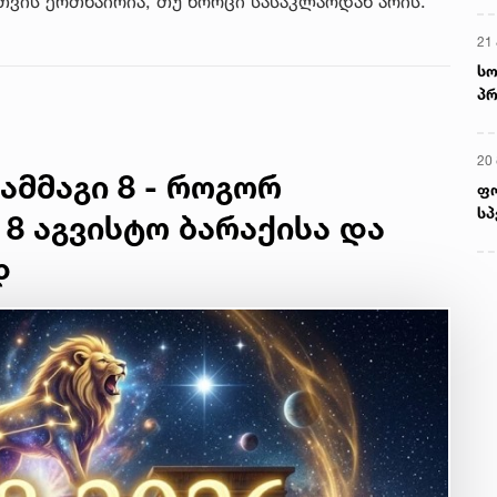
ვის ერთნაირია, თუ ხორცი სასაკლაოდან არის.
21 
სო
პრ
ერ
20
ამმაგი 8 - როგორ
ფ
სპ
 8 აგვისტო ბარაქისა და
დ