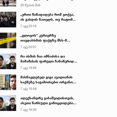
დაღუპული პოლიციელების
30 წუთის წინ
ხსოვნას პატივი მიაგო
„ერთი წინადადება რომ ვთქვა,
ის გახდის ნათელს, თუ რატომ
იყო ნია იმნაძე წამქეზებელი...“ -
7 აგვ 20:19
გიგა ავალიანის დედა
„გლოვოს“ კურიერზე
თავდასხმის ფაქტზე შსს-მ
გამოძიება დაიწყო
7 აგვ 20:07
რა ისმის ნია იმნაძისა და
მამამისის ფარული ჩანაწერიდან
- გიგა ავალიანის მკვლელობის
7 აგვ 19:56
საქმე
მასწავლებელ გიგა ავალიანის
საქმეზე საგამოძიებო ორგანო
დაკავებულ არასრულწლოვნებს -
7 აგვ 16:48
ნია იმნაძესა და ანასტასია
ბერუაშვილს 30 დღის
ალექსანდრე გაბაშვილისთვის,
განმავლობაში ფარულად
ასეთი წარსული გამოცდილების
უსმენდა
ადამიანისთვის ინფორმაციის
7 აგვ 16:36
მიწოდება, რომ მასწავლებელი