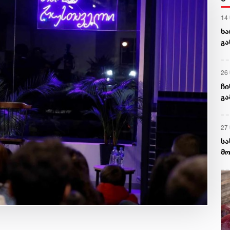
14
ხა
გა
ნა
26
ჩი
გა
და
27
სა
მო
დე
დე
სა
აგ
ხს