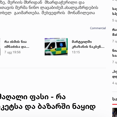
აზე, მერიის მხრიდან მხარდაჭერილი და
უსთავის მერმა ნინო ლაცაბიძემ.ახალგაზრდების
სა
რთხელ გაიმართება. შეხვედრის მონაწილეთა
სპ
ავ
5 ა
რა
მა
- 
7 ა
რა ისმის ნია
მარტვილში
სა
იმნაძისა და
კრაზანის ნაკბენით
ნი
მამამისის ფარული
მძიმე
7 აგვ 19:56
13:15
სა
ჩანაწერიდან - გიგა
მდგომარეობაში
კა
ავალიანის
მყოფი
7 ა
მკვლელობის საქმე
ახალგაზრდა
„ს
გადაარჩინეს
დღ
და
4 ა
სა
ქ
აღალი ფასი - რა
ს
რკეტსა და ბაზარში ნაყიდ