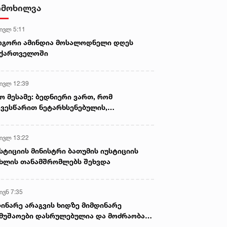
სექსუალურად ავიწროებდა,
იმოხილვა
ფაქტობრივად, წაქეზება იყო -
პროკურორი ნია იმნაძის საქმეზე
 ივლ 5:11
ოგორი ამინდია მოსალოდნელი დღეს
აქართველოში
 ივლ 12:39
ო მესამე: ბედნიერი ვართ, რომ
ვესწარით ნეტარხსენებულის,
თოლიკოს-პატრიარქ ილია მეორის
აწლს, ვართ მისი მემკვიდრეები
 ივლ 13:22
სტიციის მინისტრი ბათუმის იუსტიციის
ხლის თანამშრომლებს შეხვდა
ივნ 7:35
ინარე არაგვის ხიდზე მიმდინარე
მუშაოები დასრულებულია და მოძრაობა
ივე სამოძრაო ზოლზე აღდგენილია