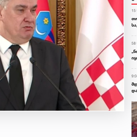
15
თო
სა
გა
58
„ნ
იყ
მა
9:0
მდ
დ