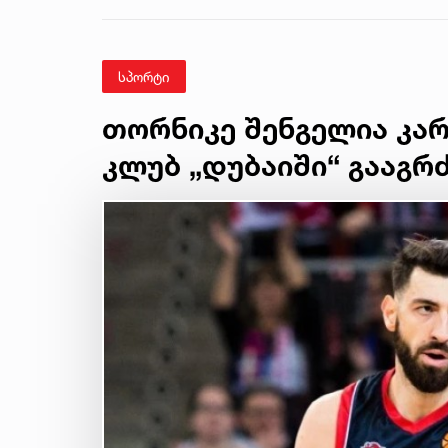
ტელეფონიდან
მასალები აღდგა...“
- ეკა კუპატაძე
სპორტი
თორნიკე შენგელია კა
კლუბ „დუბაიში“ გააგრ