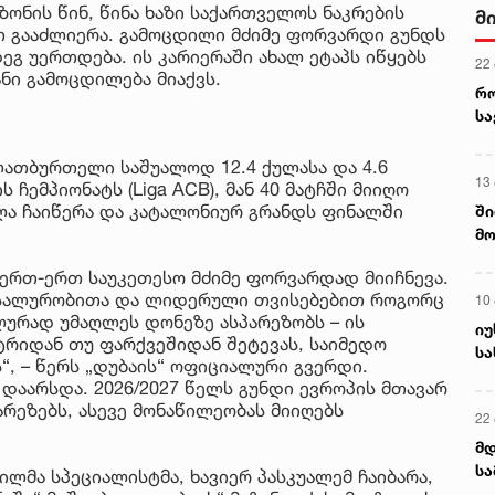
ეზონის წინ, წინა ხაზი საქართველოს ნაკრების
მ
 გააძლიერა. გამოცდილი მძიმე ფორვარდი გუნდს
ეგ უერთდება. ის კარიერაში ახალ ეტაპს იწყებს
22
ნი გამოცდილება მიაქვს.
რ
ს
ათბურთელი საშუალოდ 12.4 ქულასა და 4.6
13
 ჩემპიონატს (Liga ACB), მან 40 მატჩში მიიღო
ულა ჩაიწერა და კატალონიურ გრანდს ფინალში
ში
მო
კა
 ერთ-ერთ საუკეთესო მძიმე ფორვარდად მიიჩნევა.
ღვ
ერსალურობითა და ლიდერული თვისებებით როგორც
10
ილურად უმაღლეს დონეზე ასპარეზობს – ის
იუ
რიდან თუ ფარქვეშიდან შეტევას, საიმედო
სა
“, – წერს „დუბაის“ ოფიციალური გვერდი.
დაარსდა. 2026/2027 წელს გუნდი ევროპის მთავარ
არეზებს, ასევე მონაწილეობას მიიღებს
22 
მდ
სა
ლმა სპეციალისტმა, ხავიერ პასკუალემ ჩაიბარა,
ორ