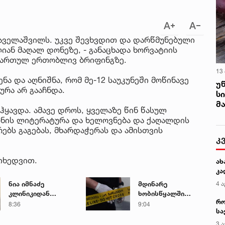
აველაშვილს. უკვე შევხვდით და დარწმუნებული
იან მაღალ დონეზე, - განაცხადა ხორვატიის
მართულ ერთობლივ ბრიფინგზე.
13
ა და აღნიშნა, რომ მე-12 საუკუნეში მოწინავე
უ
რა არ გააჩნდა.
ს
მ
 ჰყავდა. ამავე დროს, ყველაზე წინ წასულ
ონის ლიტერატურა და ხელოვნება და ქაღალდის
ბს გაგებას, მხარდაჭერას და ამისთვის
კ
იხედვით.
ახ
კა
4 ა
ნია იმნაძე
მდინარე
კლინიკიდან
ხობისწყალში
რო
ზაჰესის დროებითი
დედა-შვილი
8:36
9:04
სა
მოთავსების
დაიხრჩო
კე
იზოლატორში
3 ა