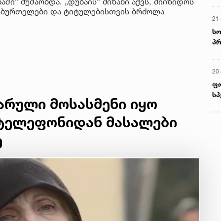
ი“ მუშაობდა. „დუბაის“ მიზანი აქვს, მიიზიდოს
თბურთელები და ტიტულებისთვის ბრძოლა
21 
სო
პრ
ერ
20
ფ
სპ
ფარული მოსასმენი იყო
 ტელეფონიდან მასალები
ე