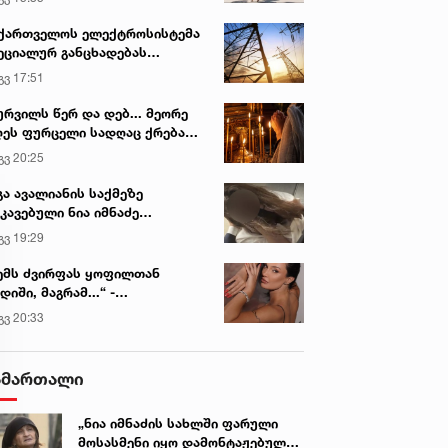
ქართველოს ელექტროსისტემა
ეციალურ განცხადებას
რცელებს
გვ 17:51
ურვილს წერ და დებ... მეორე
ეს ფურცელი სადღაც ქრება
 სურვილი სრულდება...“ -
გვ 20:25
სწაულმოქმედი ტაძარი შიდა
ართლში
გა ავალიანის საქმეზე
კავებული ნია იმნაძე
ინიკაში გადაჰყავთ
გვ 19:29
ემს ძვირფას ყოფილთან
დიში, მაგრამ...“ -
ექსანდრა პაიჭაძის
გვ 20:33
ლწრფელი აღიარება
ამართალი
„ნია იმნაძის სახლში ფარული
მოსასმენი იყო დამონტაჟებული,