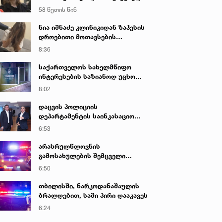
მისი ტელეფონიდან მასალები
58 წუთის წინ
აღდგა...“ - ეკა კუპატაძე
ნია იმნაძე კლინიკიდან ზაჰესის
დროებითი მოთავსების
იზოლატორში გადაიყვანეს
8:36
საქართველოს სახელმწიფო
ინტერესების საზიანოდ უცხო
ქვეყნიდან მართულ და
8:02
საქართველოდან მხარდაჭერილ
დისკრედიტაციულ კამპანიასთან
დაცვის პოლიციის
დაკავშირებით საბოტაჟის
დეპარტამენტის საინკასაციო
მუხლით გამოძიება დაიწყო
მომსახურების ხარისხის
6:53
გაუმჯობესებისა და
უსაფრთხოების გაძლიერების
არასრულწლოვნის
მიზნით, მონიტორინგის ახალი
გამოსახულების შემცველი
სისტემა დაინერგა
პორნოგრაფიული ნაწარმოების
6:50
შეძენა-შენახვა-ფლობისა და
გავრცელებისთვის
თბილისში, ნარკოდანაშაულის
არასრულწლოვანი დააკავეს
ბრალდებით, სამი პირი დააკავეს
6:24