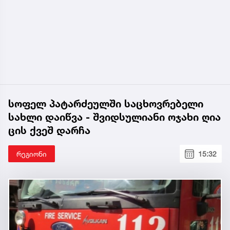
სოფელ პატარძეულში საცხოვრებელი
სახლი დაიწვა - შვიდსულიანი ოჯახი ღია
ცის ქვეშ დარჩა
რეგიონი
15:32