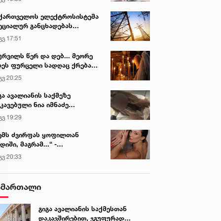
ქართველოს ელექტროსისტემა
ეციალურ განცხადებას
რცელებს
გვ 17:51
ურვილს წერ და დებ... მეორე
ეს ფურცელი სადღაც ქრება
 სურვილი სრულდება...“ -
გვ 20:25
სწაულმოქმედი ტაძარი შიდა
ართლში
გა ავალიანის საქმეზე
კავებული ნია იმნაძე
ინიკაში გადაჰყავთ
გვ 19:29
ემს ძვირფას ყოფილთან
დიში, მაგრამ...“ -
ექსანდრა პაიჭაძის
გვ 20:33
ლწრფელი აღიარება
ამართალი
გიგა ავალიანის საქმესთან
დაკავშირებით, ჯგუფურად