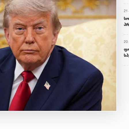
21 
სო
პრ
ერ
20
ფ
სპ