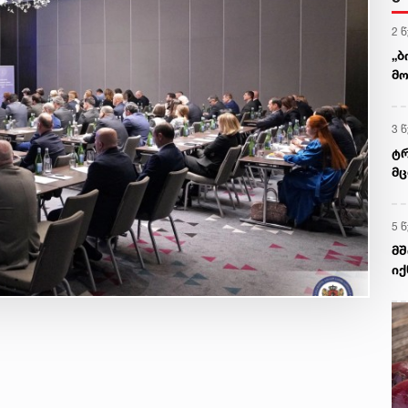
2 
„ბ
მო
მა
3 
ტრ
მც
5 
მშ
იქ
ამ