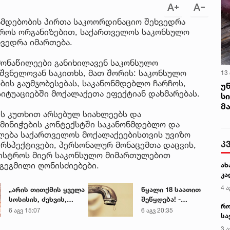
მდებობის პირთა საკოორდინაციო შეხვედრა
სტროს ორგანიზებით, საქართველოს საკონსულო
ვედრა იმართება.
მონაწილეები განიხილავენ საკონსულო
შვნელოვან საკითხს, მათ შორის: საკონსულო
13
ბის გაუმჯობესებას, საკანონმდებლო ჩარჩოს,
უ
იტუაციებში მოქალაქეთა ეფექტიან დახმარებას.
ს
მ
ის კუთხით არსებულ სიახლეებს და
მინიჭების კონტექსტში საკანონმდებლო და
ილება საქართველოს მოქალაქეებისთვის უვიზო
კ
რსპექტივები, პერსონალურ მონაცემთა დაცვის,
ნისტროს მიერ საკონსულო მიმართულებით
გეგმილი ღონისძიებები.
ახ
კა
4 ა
„არის თითქმის ყველა
წყალი 18 საათით
სოსისის, ძეხვის,
შეწყდება! -
რო
ქათმის „ნაგეთსებსა“
გადაამოწმეთ
6 აგვ 15:07
6 აგვ 20:35
სა
და
თქვენი მისამართი
კე
ნახევარფაბრიკატებში“
3 ა