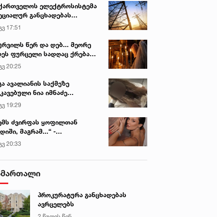
ქართველოს ელექტროსისტემა
ეციალურ განცხადებას
რცელებს
გვ 17:51
ურვილს წერ და დებ... მეორე
ეს ფურცელი სადღაც ქრება
 სურვილი სრულდება...“ -
გვ 20:25
სწაულმოქმედი ტაძარი შიდა
ართლში
გა ავალიანის საქმეზე
კავებული ნია იმნაძე
ინიკაში გადაჰყავთ
გვ 19:29
ემს ძვირფას ყოფილთან
დიში, მაგრამ...“ -
ექსანდრა პაიჭაძის
გვ 20:33
ლწრფელი აღიარება
ამართალი
პროკურატურა განცხადებას
ავრცელებს
2 წუთის წინ