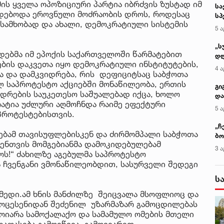
ის ყველა ოპოზიციური პარტია იბრძვის ზუსტად იმ
სა
დებოდა ეროვნული მოძრაობის დროს, როდესაც
სპ
ასამხობად და ახალი, დემოკრატიული სისტემის
ავ
5 ა
„ს
ოდებმა იმ ეპოქის საქართველოში წარმატებით
დღ
ების დაკვეთა იყო დემოკრატიული ინსტიტუტების,
და
4 ა
ნა და დამკვიდრება, რის დეფიციტსაც საბჭოთა
სა
ლ საპროტესტო აქციებში მონაწილეობა, ერთის
ქ
გი
დრების საუკეთესო საშუალებად იქცა, ხოლო
და
რატია უძლური აღმოჩნდა რაიმე ეფექტური
კლ
5 ა
პროტესტებისთვის.
„ჩ
ებამ თავისუფლებისკენ და ძირმომპალი საბჭოთა
ბო
ენთვის მომგებიანმა დამოკიდებულებამ
ალ
3 ა
 „ჯოს!“ ძახილზე აგებულმა საპროტესტო
გუ
 ჩვენგანი ვმონაწილეობდით, სასურველი შედეგი
ს
სამედი.ამ ხნის მანძილზე შეიცვალა მსოფლიოც და
ოცესენიდან შეძენილ უზარმაზარ გამოცდილებას
ამოიარა სამოქალაქო და სამამულო ომების მთელი
დაფასება გამოიწვია. გამოვიარეთ