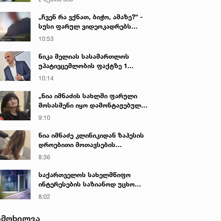
„ჩვენ რა ვქნათ, ბიჭო, ამაზე?“ -
სუსი ფარულ ვიდეოკადრებს
აქვეყნებს, რომლის შედეგად 3
10:53
პირი დააკავეს
ნიკა მელიას სასამართლოს
უპატივცემლობის ფაქტზე 1
წლით და 6 თვით თავისუფლების
10:14
აღკვეთა მიესაჯა
„ნია იმნაძის სახლში ფარული
მოსასმენი იყო დამონტაჟებული,
მისი ტელეფონიდან მასალები
9:10
აღდგა...“ - ეკა კუპატაძე
ნია იმნაძე კლინიკიდან ზაჰესის
დროებითი მოთავსების
იზოლატორში გადაიყვანეს
8:36
საქართველოს სახელმწიფო
ინტერესების საზიანოდ უცხო
ქვეყნიდან მართულ და
8:02
საქართველოდან მხარდაჭერილ
დისკრედიტაციულ კამპანიასთან
იმოხილვა