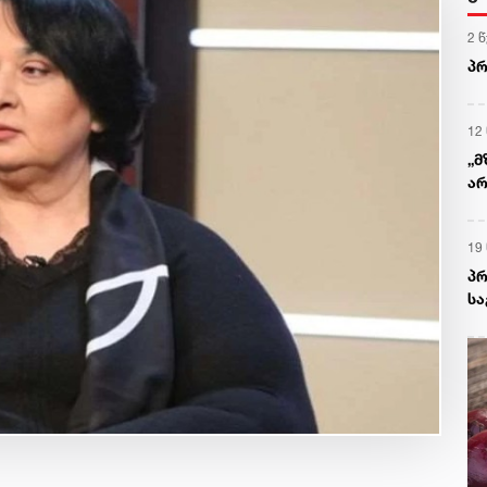
2 
პრ
12
„მ
არ
მო
19
პრ
სა
უს
მო
ავ
სა
თა