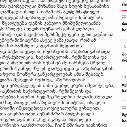
 წლიდან იწყება. ანალოგიური ტენდენციაა გაზის
მ
ის უპირველესი მიზანია შავი ზღვის შესაბამისი
გადამწყვეტ როლს თამაშობს ალტერნატიული
22
რციელება.საქართველოს პრემიერ-მინისტრის,
 წყალქვეშა დენის კაბელი მნიშვნელოვანია
რ
ეს პროექტი ხელს შეუწყობს განახლებადი
ს
ნზიტო და სავაჭრო პერსპექტივებს ევროკავშირსა
ემიერ-მინისტრმა ასევე განაცხადა, რომ ამ
ოპის სამხრეთ კავკასიის რეგიონის
13
ოდ საქართველოს, რუმინეთის, აზერბაიჯანისადა
ში
ის რესპუბლიკის, საქართველოს, რუმინეთისა და
მო
ი პარტნიორობის შესახებ შეთანხმება მწვანე
კა
ფეროში“ გასულ წელს დამტკიცდა და აზერბაიჯანის
ღვ
 ხელი მოაწერა განკარგულებას ამის შესახებ.
10
ალაში შესვლის შემდეგ, აზერბაიჯანის
იუ
უნდა უზრუნველყოს მისი დებულებების შესრულება,
სა
ა აცნობოს საქართველოს, რუმინეთის და
ურებია საჭირო. ხელშეკრულების ძალაში შესვლა
ომ საქართველოს პრემიერ-მინისტრმა, ირაკლი
22 
პრილში იმყოფებოდა ოფიციალური ვიზიტით
 და აზერბაიჯანის უზარმაზარ პოტენციალს,
მდ
 ევროკავშირი: „ჩვენ განვახორციელეთ
სა
კუნეები გაგრძელდება. ჩვენ ხშირად ვახსენეთ
ორ