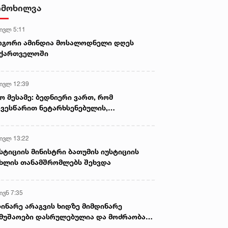
- ნიას მამა ამბობს, რომ
იმოხილვა
არასწორად მოიქცა, თუმცა
მამას ეუბნება, რომ სხვანაირად
 ივლ 5:11
ვერ მოიქცეოდა, თანამედროვე
ეპოქაში სხვანაირად ხდება -
ოგორი ამინდია მოსალოდნელი დღეს
პროკურორი
აქართველოში
 ივლ 12:39
ო მესამე: ბედნიერი ვართ, რომ
ვესწარით ნეტარხსენებულის,
თოლიკოს-პატრიარქ ილია მეორის
აწლს, ვართ მისი მემკვიდრეები
 ივლ 13:22
სტიციის მინისტრი ბათუმის იუსტიციის
ხლის თანამშრომლებს შეხვდა
ივნ 7:35
ინარე არაგვის ხიდზე მიმდინარე
მუშაოები დასრულებულია და მოძრაობა
ივე სამოძრაო ზოლზე აღდგენილია