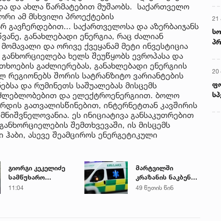
ა და ახლა წარმატებით მუშაობს. საქართველო
ორი ამ მსხვილი პროექტების
21 
რ გავჩერდებით... საქართველოსა და აზერბაიჯანს
სო
ვანე, განახლებადი ენერგია, რაც ძალიან
პრ
 მომავალი და ორივე ქვეყანამ მეტი ინვესტიცია
ერ
 განხორციელება ხელს შეუწყობს ევროპასა და
თხოების გაძლიერებას, განახლებადი ენერგიის
20
ლ რეგიონებს შორის სატრანზიტო ვარიანტების
ფ
ნებსა და რუმინეთს საშუალებას მისცემს
სპ
აძლებლობებით და ელექტროენერგიით. ბოლო
ზრდის გათვალისწინებით, ინტერნეტთან კავშირის
მნიშვნელოვანია. ეს ინიციატივა განსაკუთრებით
განხორციელების შემთხვევაში, ის მისცემს
 ჰაბი, ასევე შეამციროს ენერგეტიკული
გიორგი კეკელიძე
მარტვილში
სამწუხარო
კრაზანის ნაკბენით
ინფორმაციას
მძიმე
11:04
49 წუთის წინ
ავრცელებს
მდგომარეობაში
მყოფი
ახალგაზრდა