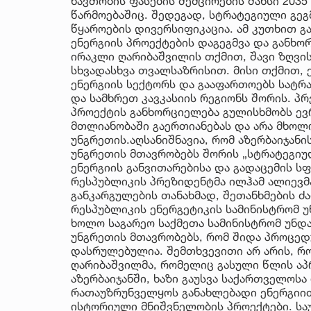
ნავთობის ფასების შემცირების შანსი 2035
წარმოებაშიც. შედეგად, სტრატეგიული გეგმ
წყაროების დივერსიფიკაცია. ამ კუთხით 
ენერგიის პროექტების დაგეგმვა და განხო
ირაკლი ღარიბაშვილის თქმით, შავი ზღვის
სხვადასხვა თვალსაზრისით. მისი თქმით, 
ენერგიის სექტორს და გააფართოებს სატრა
და სამხრეთ კავკასიის რეგიონს შორის. პრ
პროექტის განხორციელება გულისხმობს ევრ
მთლიანობაში გაერთიანებას და არა მხოლ
უნგრეთის.აღსანიშნავია, რომ აზერბაიჯან
უნგრეთის მთავრობებს შორის „სტრატეგიულ
ენერგიის განვითარებისა და გადაცემის ს
რესპუბლიკის პრეზიდენტმა ილჰამ ალიევმა
განკარგულების თანახმად, შეთანხმების ძ
რესპუბლიკის ენერგეტიკის სამინისტრომ 
ხოლო საგარეო საქმეთა სამინისტრომ უნდ
უნგრეთის მთავრობებს, რომ შიდა პროცედ
დასრულებულია. შემთხვევითი არ არის, რ
ღარიბაშვილმა, რომელიც გასული წლის ა
აზერბაიჯანში, ხაზი გაუსვა საქართველოსა
რათაუზრუნველყოს განახლებადი ენერგიით
ისტორიული მნიშვნელობის პროექტები. საუ