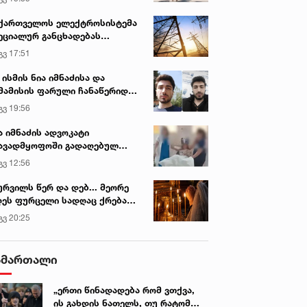
ქართველოს ელექტროსისტემა
ეციალურ განცხადებას
რცელებს
გვ 17:51
 ისმის ნია იმნაძისა და
მამისის ფარული ჩანაწერიდან
გიგა ავალიანის მკვლელობის
გვ 19:56
ქმე
ა იმნაძის ადვოკატი
ავადმყოფოში გადაღებულ
დრებს ავრცელებს
გვ 12:56
ურვილს წერ და დებ... მეორე
ეს ფურცელი სადღაც ქრება
 სურვილი სრულდება...“ -
გვ 20:25
სწაულმოქმედი ტაძარი შიდა
ართლში
ამართალი
„ერთი წინადადება რომ ვთქვა,
ის გახდის ნათელს, თუ რატომ