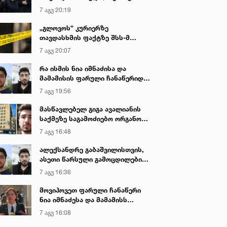
იყო ნია იმნაძე წამქეზებელი...“ -
7 აგვ 20:19
გიგა ავალიანის დედა
„გლოვოს“ კურიერზე
თავდასხმის ფაქტზე შსს-მ
გამოძიება დაიწყო
7 აგვ 20:07
რა ისმის ნია იმნაძისა და
მამამისის ფარული ჩანაწერიდან
- გიგა ავალიანის მკვლელობის
7 აგვ 19:56
საქმე
მასწავლებელ გიგა ავალიანის
საქმეზე საგამოძიებო ორგანო
დაკავებულ არასრულწლოვნებს -
7 აგვ 16:48
ნია იმნაძესა და ანასტასია
ბერუაშვილს 30 დღის
ალექსანდრე გაბაშვილისთვის,
განმავლობაში ფარულად
ასეთი წარსული გამოცდილების
უსმენდა
ადამიანისთვის ინფორმაციის
7 აგვ 16:36
მიწოდება, რომ მასწავლებელი
სექსუალურად ავიწროებდა,
მოვიპოვეთ ფარული ჩანაწერი
ფაქტობრივად, წაქეზება იყო -
ნია იმნაძესა და მამამისს
პროკურორი ნია იმნაძის საქმეზე
შორის, განიხილავდნენ, როგორ
7 აგვ 16:08
ჩაიდინა გაბაშვილმა დანაშაული