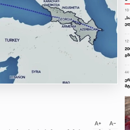
10
„ს
ელ
ერ
დ
12
20
გმ
44
ერ
მტ
რე
ძა
უა
და
თე