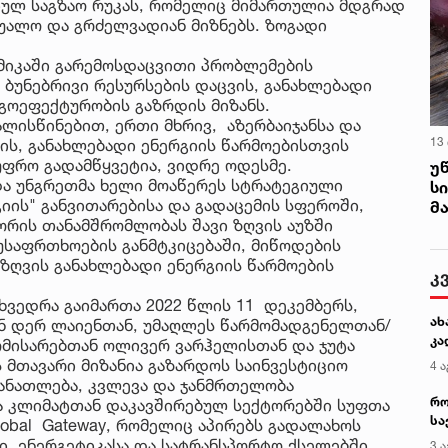
გიულ საგზაო რუკას, რომელიც მიმართულია მდგრად
უალო და გრძელვადიან მიზნებს. ზოგადი
ომიკაში გარემოსდაცვითი პრობლემების
 ბუნებრივი რესურსების დაცვის, განახლებადი
რგოეფექტურობის გაზრდის მიზანს.
ალისწინებით, ერთი მხრივ, აზერბაიჯანსა და
13
ის, განახლებადი ენერგიის წარმოებისთვის
უფრო გადამწყვეტია, ვიდრე ოდესმე.
უ
და უნგრეთმა ხელი მოაწერეს სტრატეგიული
ს
იის" განვითარებისა და გადაცემის სფეროში,
მ
შორის თანამშრომლობას შავი ზღვის აუზში
საფრთხოების განმტკიცებაში, მიწოდების
 ზღვის განახლებადი ენერგიის წარმოების
კ
ხვედრა გაიმართა 2022 წლის 11 დეკემბერს,
ახ
ნ დერ ლაიენთან, უმაღლეს წარმომადგენელთან/
კა
მისარებთან ოლივერ ვარჰელისთან და ჯუტა
ს მთავარი მიზანია გაზარდოს საინვესტიციო
4 ა
განათლება, კვლევა და ჯანმრთელობა
რო
ა კლიმატთან დაკავშირებულ სექტორებში სუფთა
სა
lobal Gateway, რომელიც აპირებს გადალახოს
კე
, ენერგეტიკასა და სატრანსპორტო ქსელებში,
3 ა