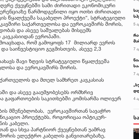
ზღვრე ქვეყნებში სამი ძირითადი ეკონომიკური
სა
ფერენციაზე წარმოდგენილი იყო ოთხი ძირითადი
სპ
ღვის წყალქვეშა საკაბელო პროექტი“, სტრატეგიული
ავ
 კავშირი საქართველოსა და ევროკავშირს შორის,
5 ა
ბას და ასევე საშუალებას მისცემს
რა
 კავკასიიდან ევროპაში.
მა
მოაცხადა, რომ გამოყოფს 17 მილიარდ ევროს
- 
ა საინვესტიციო გეგმისთვის, ასევე 2,3
7 ა
სა
ნი
ახავს შავი ზღვის სტრატეგიული წყალქვეშა
სა
ელოსა და ევროკავშირს შორის.
კა
7 ა
აქართველოს და მთელ სამხრეთ კავკასიას
„ს
დღ
აში და ასევე გააუმჯობესებს ორმხრივ
და
ა გაფართოების საკითხებში კომისარმა ოლივერ
4 ა
სა
ქ
გზის მშენებლობას, ევროკავშირთან სავაჭრო
ნიკაციო პროექტებს, როგორიცაა ოპტიკურ-
ს
ნის კაბელი.
ნ და სხვა პარტნიორ ქვეყნებთან უამრავ
 შორის ელექტრო კაბელის განვითარებაზე,