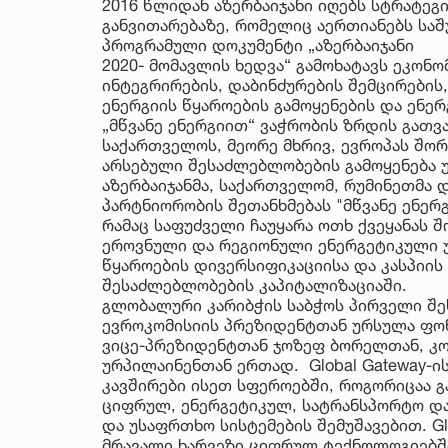
2016 წლიდან აზერბაიჯანი იღებს სტრატე
განვითარებაზე, რომელიც აერთიანებს საშ
პროგრამული დოკუმენტი „აზერბაიჯანი
2020- მომავლის ხედვა“ გამოხატავს ეკონ
ინტეგრირების, დაბინძურების შემცირების,
ენერგიის წყაროების გამოყენების და ენე
„მწვანე ენერგიით“ ვაჭრობის ზრდის გათვ
საქართველოს, მეორე მხრივ, ევროპას შორ
არსებული შესაძლებლობების გამოყენება 
აზერბაიჯანმა, საქართველომ, რუმინეთმა 
პარტნიორობის შეთანხმებას "მწვანე ენერგ
რამაც საფუძველი ჩაუყარა ოთხ ქვეყანას 
ეროვნული და რეგიონული ენერგეტიკული უ
წყაროების დივერსიფიკაციისა და კასპიის
შესაძლებლობების კაპიტალიზაციაში.
გლობალური კარიბჭის საბჭოს პირველი შე
ევროკომისიის პრეზიდენტთან ურსულა ფო
ვიცე-პრეზიდენტთან ჯოზეფ ბორელთან, კო
ურპილაინენთან ერთად. Global Gateway-ი
კავშირები ისეთ სფეროებში, როგორიცაა 
ციფრულ, ენერგეტიკულ, სატრანსპორტო დ
და უსაფრთხო სისტემების შემუშავებით. G
მრავალი ხარვეზი ციფრულ ტექნოლოგიებში