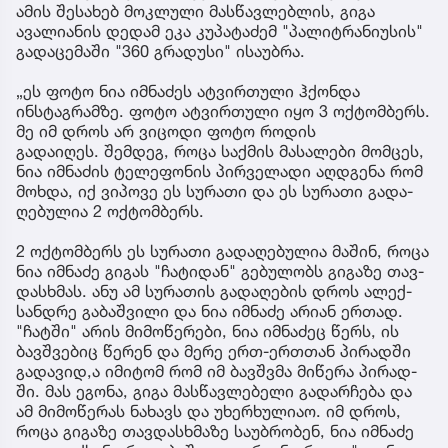
ამის შესახებ მოკლული მასწავლებლის, გიგა
ავალიანის დედამ ეკა კუპატაძემ "პალიტრანიუსის"
გადაცემაში "360 გრადუსი" ისაუბრა.
„ეს ფოტო ნია იმნაძეს ატვირთული ჰქონდა
ინსტაგრამზე. ფოტო ატვირთული იყო 3 ოქტომბერს.
მე იმ დროს არ ვიცოდი ფოტო როდის
გადაიღეს. შემ­დეგ, როცა საქ­მის მა­სა­ლე­ბი მომ­ცეს,
ნია იმ­ნა­ძის ტე­ლე­ფო­ნის პირ­ვე­ლა­დი აღ­დგე­ნა რომ
მოხ­და, იქ ვი­პო­ვე ეს სუ­რა­თი და ეს სუ­რა­თი გა­და­
ღე­ბუ­ლია 2 ოქ­ტომ­ბერს.
2 ოქ­ტომ­ბერს ეს სუ­რა­თი გა­და­ღე­ბუ­ლია მა­შინ, როცა
ნია იმ­ნა­ძე გი­გას "ჩა­ტი­დან" გე­ბუ­ლობს გი­გა­ზე თავ­
დას­ხმას. ანუ ამ სუ­რა­თის გა­და­ღე­ბის დროს ალექ­
სან­დრე გა­ბაშ­ვი­ლი და ნია იმ­ნა­ძე არი­ან ერ­თად.
"ჩატ­ში" არის მი­მო­წე­რე­ბი, ნია იმ­ნა­ძეც წერს, ის
ბავ­შვე­ბიც წე­რენ და მერე ერთ-ერ­თთან პი­რად­ში
გა­და­ვი­დ,ა იმი­ტომ რომ იმ ბავ­შვმა მი­წე­რა პი­რად­
ში. მას ეგო­ნა, გიგა მას­წავ­ლე­ბე­ლი გა­დარ­ჩე­ბა და
ამ მი­მო­წე­რას ნა­ხავს და უხერ­ხუ­ლი­აო. იმ დროს,
როცა გი­გა­ზე თავ­დას­ხმა­ზე სა­უბ­რო­ბენ, ნია იმ­ნა­ძე