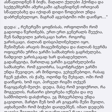
ასწავლიდნენ 8 ბიჭს, მაღალი ქულები ჰქონდა და
სექტემბერში ამერიკაში აგზავნიდნენ ორთვიან
სწავლებაზე და იქიდან დიდი წოდებით უნდა
დაბრუნებულიყო, მაგრამ აგვისტოში ომი დაიწყო…“
დედა: „ რეზერვში ყოფნისას, ორფოლოში რომ
გადიოდა წვრთნებს, ერთ-ერთ გენერალს შეუქია,
შენ ნამდვილი ჯარისკაცი ხარო. როგორც
ჯარისკაცი, ძალიან დისციპლინებული იყო,
შენიშვნას არავის მიაცემინებდა და ძალიან ბევრმა
ოფიცერმა ურჩია ჯარში სამსახურის გაგრძელება,
ნამდვილ ჯარისკაცად ხარ დაბადებულიო,
გადაწყვიტა, მართლაც ჯარში გაეგრძელებინა
სამსახური. რომ გვითხრა, საკონტრაქტო ჯარში
უნდა შევიდეო, არ მინდოდა, ვეხვეწებოდი, რასაც
ჩვენ ვჭამთ, ის ჭამე, ოღონდ ნუ შეხვალ, ომი რომ
დაიწყოს, ხომ იცი, პირველ რიგში თქვენ
წაგიყვანენ-მეთქი. დედა, მასე რომ ვიფიქროთ, რა
მოგველის, რანაირი ცხოვრება იქნება და თუ
სამშობლოს დასჭირდა, ეგ მსხვერპლიც უნდა
გავიღოთ, მარტო შენ ხომ არ გიყვარს შენი შვილი,
აფხაზეთში რომ ბიჭები დაიღუპნენ, იმათ დედებს
თავისი შვილები არ უყვარდათო? რაღა ცუდზე