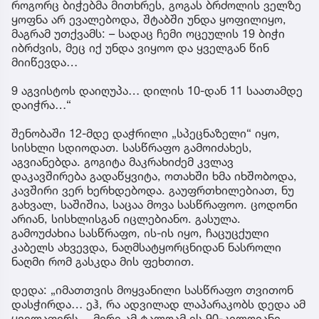
როგორც ბიჭებმა მითხრეს, გოგას ბრძოლის ველზე
ყოფნა არ ევალებოდა, შტაბში უნდა ყოფილიყო,
მაგრამ უთქვამს: – სადაც ჩემი ოცეულის 19 ბიჭი
იბრძვის, მეც იქ უნდა ვიყოო და ყველგან წინ
მიიწევდა…
9 აგვისტოს დაიღუპა… დილის 10-დან 11 საათამდე
დაიჭრა…“
შენობაში 12-მდე დაჭრილი „სპეცნაზელი“ იყო,
სისხლი სდიოდათ. სასწრაფო გამოიძახეს,
აგვიანებდა. გოგიტა მაკრახიძემ კვლავ
დაკავშირება გადაწყვიტა, ოთახში ხმა იხშობოდა,
კავშირი ვერ ხერხდებოდა. გაუფრთხილებიათ, ნუ
გახვალ, საშიშია, საცაა მოვა სასწრაფოო. ცოდონი
არიან, სისხლისგან იცლებიანო. გასულა.
გამოუძახია სასწრაფო, ის-ის იყო, ჩაცუცქული
კაბელს ახვევდა, ნაღმსატყორცნიდან ნასროლი
ნაღმი რომ გასკდა მის ფეხთით.
დედა: „იმათთვის მოყვანილი სასწრაფო თვითონ
დასჭირდა… ეჰ, რა ადვილად ლაპარაკობს დედა ამ
ყველაფერს… მერე ამ ტალღამ ეს 90-კილოიანი