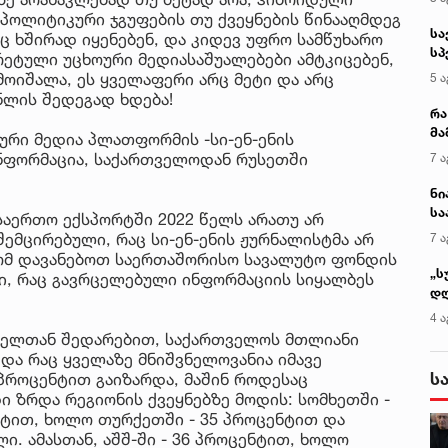
 პოლიტიკური ჯგუფების თუ ქვეყნების წინააღმდეგ
სა
ც ხშირად იყენებენ, და კიდევ უფრო სამწუხარო
სპ
ეტული უცხოური მედიასაშუალებები ამტკიცებენ,
ავ
ოიშალა, ეს ყველაფერი არც მეტი და არც
5 ა
ლის შედეგად ხდება!
რა
მა
ური მედია პლათფორმის -სი-ენ-ენის
- 
ინფორმაცია, საქართველოდან რუსეთში
7 ა
სა
ნი
სა
აერთო ექსპორტში 2022 წელს არათუ არ
კა
ემცირებული, რაც სი-ენ-ენის ჟურნალისტმა არ
7 ა
რომ დავანებოთ საერთაშორისო სავალუტო ფონდის
„ს
ი, რაც გავრცელებული ინფორმაციის სიყალბეს
დღ
და
4 ა
სა
1 წელთან შედარებით, საქართველოს მთლიანი
ქ
 და რაც ყველაზე მნიშვნელოვანია იმავე
ს
პროცენტით გაიზარდა, მაშინ როდესაც
 ზრდა რეგიონის ქვეყნებზე მოდის: სომხეთში -
ენტით, ხოლო თურქეთში - 35 პროცენტით და
ი. ამასთან, აშშ-ში - 36 პროცენტით, ხოლო