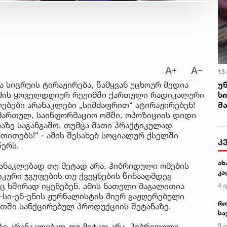
13
უ
 სიცრუის ტირაჟირება, წამყვან უცხოურ მედია
ს
ქმის ყოველდღიურ რეჟიმში ქართული რადიკალური
მ
ებები არანაკლები „სიმძაფრით“ ატირაჟირებენ!
იმართულ, საინფორმაციო ომში, ოპოზიციის დიდი
აზე საგანგაშო, თუმცა მათი პრაქტიკულად
თითებს!“ - ამის შესახებ სოციალურ ქსელში
კ
წერს.
ახ
ანაკლებად თუ მეტად არა, ჰიბრიდული ომების
კა
კური ჯგუფების თუ ქვეყნების წინააღმდეგ
ც ხშირად იყენებენ. ამის ნათელი მაგალითია
4 ა
სი-ენ-ენის ჟურნალისტის მიერ გაჟღერებული
რო
თში სანქცირებულ პროდუქციის შეტანაზე.
სა
კე
ზე არანაკლებად თუ მეტად არა, ჰიბრიდული
3 ა