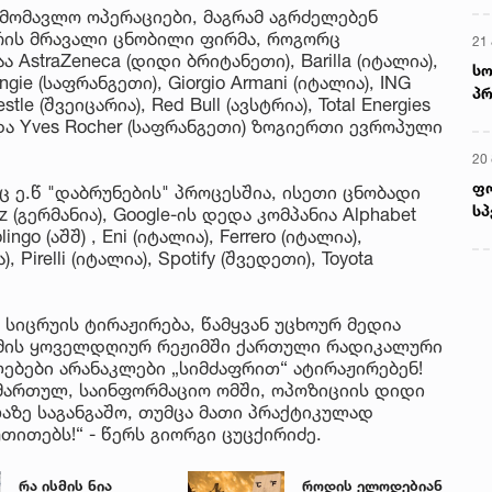
მომავლო ოპერაციები, მაგრამ აგრძელებენ
არის მრავალი ცნობილი ფირმა, როგორც
21 
AstraZeneca (დიდი ბრიტანეთი), Barilla (იტალია),
სო
ngie (საფრანგეთი), Giorgio Armani (იტალია), ING
პრ
le (შვეიცარია), Red Bull (ავსტრია), Total Energies
ერ
 და Yves Rocher (საფრანგეთი) ზოგიერთი ევროპული
20
ფ
ც ე.წ "დაბრუნების" პროცესშია, ისეთი ცნობადი
სპ
z (გერმანია), Google-ის დედა კომპანია Alphabet
ingo (აშშ) , Eni (იტალია), Ferrero (იტალია),
), Pirelli (იტალია), Spotify (შვედეთი), Toyota
სიცრუის ტირაჟირება, წამყვან უცხოურ მედია
ქმის ყოველდღიურ რეჟიმში ქართული რადიკალური
ებები არანაკლები „სიმძაფრით“ ატირაჟირებენ!
იმართულ, საინფორმაციო ომში, ოპოზიციის დიდი
აზე საგანგაშო, თუმცა მათი პრაქტიკულად
თითებს!“ - წერს გიორგი ცუცქირიძე.
რა ისმის ნია
როდის ელოდებიან