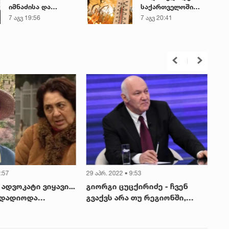
იმნაძისა და
საქართველოში
მამამისის ფარული
+40-გრადუსიან
7 აგვ 19:56
7 აგვ 20:41
ჩანაწერიდან - გიგა
სიცხეს
ავალიანის
მკვლელობის საქმე
7:57
29 აპრ. 2022 • 9:53
20 
ადვოკატი ვიყავი...
გიორგი ცუცქირიძე - ჩვენ
,,
 დადიოდა
გვაქვს არა თუ რეგიონში,
თე
ად“ - რას
არამედ ევროპაში და აზიაში
და
გიორგი
ერთ-ერთი ყველაზე მაღალი
ბო