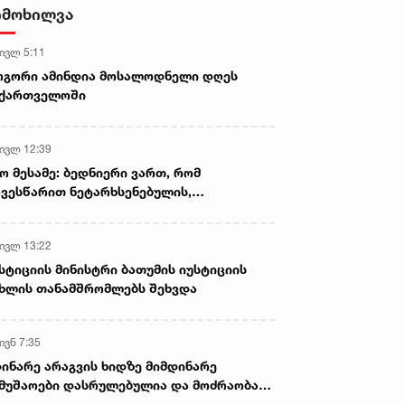
- ნიას მამა ამბობს, რომ
იმოხილვა
არასწორად მოიქცა, თუმცა
მამას ეუბნება, რომ სხვანაირად
 ივლ 5:11
ვერ მოიქცეოდა, თანამედროვე
ეპოქაში სხვანაირად ხდება -
ოგორი ამინდია მოსალოდნელი დღეს
პროკურორი
აქართველოში
 ივლ 12:39
ო მესამე: ბედნიერი ვართ, რომ
ვესწარით ნეტარხსენებულის,
თოლიკოს-პატრიარქ ილია მეორის
აწლს, ვართ მისი მემკვიდრეები
 ივლ 13:22
სტიციის მინისტრი ბათუმის იუსტიციის
ხლის თანამშრომლებს შეხვდა
ივნ 7:35
ინარე არაგვის ხიდზე მიმდინარე
მუშაოები დასრულებულია და მოძრაობა
ივე სამოძრაო ზოლზე აღდგენილია