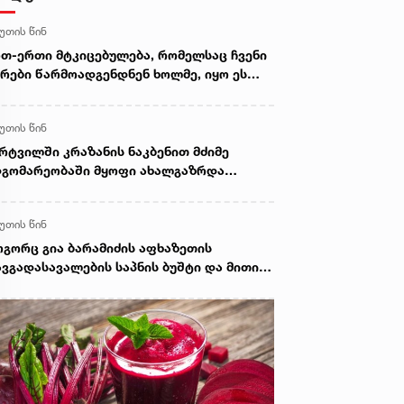
წუთის წინ
თ-ერთი მტკიცებულება, რომელსაც ჩვენი
რები წარმოადგენდნენ ხოლმე, იყო ეს
ზოლუცია, მითითებულია, რომ აქ იყო
ლის გადამეტება და სხვა ისეთი
წუთის წინ
რყოფითი მომენტები, რომელზედაც
თანხმება არაფრით არ შეიძლებოდა -
რტვილში კრაზანის ნაკბენით მძიმე
ნგიზ შარმანაშვილი
გომარეობაში მყოფი ახალგაზრდა
დაარჩინეს
წუთის წინ
გორც გია ბარამიძის აფხაზეთის
ვგადასავალების საპნის ბუშტი და მითი
სკდა, ზუსტად ასე გასკდა მიშა
ვილდაძის ვითომ რუსეთთან მებრძოლის
თი, ისევე როგორც ცოტა ხანში ვიხილავთ
ვა ვითომ "ანტირუსების" მითების და
შტების გასკდომის სერიას - ზაალ
ჯაფარიძე