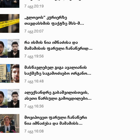
იყო ნია იმნაძე წამქეზებელი...“ -
7 აგვ 20:19
გიგა ავალიანის დედა
„გლოვოს“ კურიერზე
თავდასხმის ფაქტზე შსს-მ
გამოძიება დაიწყო
7 აგვ 20:07
რა ისმის ნია იმნაძისა და
მამამისის ფარული ჩანაწერიდან
- გიგა ავალიანის მკვლელობის
7 აგვ 19:56
საქმე
მასწავლებელ გიგა ავალიანის
საქმეზე საგამოძიებო ორგანო
დაკავებულ არასრულწლოვნებს -
7 აგვ 16:48
ნია იმნაძესა და ანასტასია
ბერუაშვილს 30 დღის
ალექსანდრე გაბაშვილისთვის,
განმავლობაში ფარულად
ასეთი წარსული გამოცდილების
უსმენდა
ადამიანისთვის ინფორმაციის
7 აგვ 16:36
მიწოდება, რომ მასწავლებელი
სექსუალურად ავიწროებდა,
მოვიპოვეთ ფარული ჩანაწერი
ფაქტობრივად, წაქეზება იყო -
ნია იმნაძესა და მამამისს
პროკურორი ნია იმნაძის საქმეზე
შორის, განიხილავდნენ, როგორ
7 აგვ 16:08
ჩაიდინა გაბაშვილმა დანაშაული