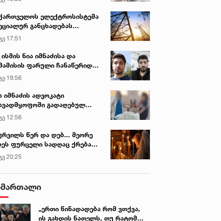
ქართველოს ელექტროსისტემა
ეციალურ განცხადებას
რცელებს
გვ 17:51
 ისმის ნია იმნაძისა და
მამისის ფარული ჩანაწერიდან
გიგა ავალიანის მკვლელობის
გვ 19:56
ქმე
ა იმნაძის ადვოკატი
ავადმყოფოში გადაღებულ
დრებს ავრცელებს
გვ 12:56
ურვილს წერ და დებ... მეორე
ეს ფურცელი სადღაც ქრება
 სურვილი სრულდება...“ -
გვ 20:25
სწაულმოქმედი ტაძარი შიდა
ართლში
ამართალი
„ერთი წინადადება რომ ვთქვა,
ის გახდის ნათელს, თუ რატომ