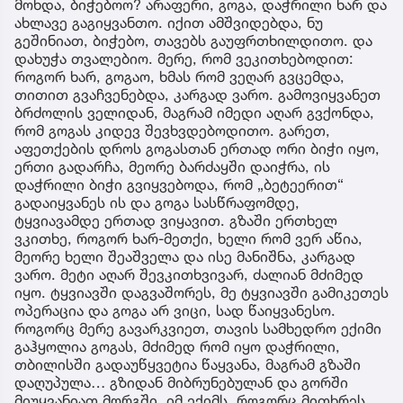
მოხდა, ბიჭებოო? არაფერი, გოგა, დაჭრილი ხარ და
ახლავე გაგიყვანთო. იქით ამშვიდებდა, ნუ
გეშინიათ, ბიჭებო, თავებს გაუფრთხილდითო. და
დახუჭა თვალებიო. მერე, რომ ვეკითხებოდით:
როგორ ხარ, გოგაო, ხმას რომ ვეღარ გვცემდა,
თითით გვაჩვენებდა, კარგად ვარო. გამოვიყვანეთ
ბრძოლის ველიდან, მაგრამ იმედი აღარ გვქონდა,
რომ გოგას კიდევ შევხვდებოდითო. გარეთ,
აფეთქების დროს გოგასთან ერთად ორი ბიჭი იყო,
ერთი გადარჩა, მეორე ბარძაყში დაიჭრა, ის
დაჭრილი ბიჭი გვიყვებოდა, რომ „ბეტეერით“
გადაიყვანეს ის და გოგა სასწრაფომდე,
ტყვიავამდე ერთად ვიყავით. გზაში ერთხელ
ვკითხე, როგორ ხარ-მეთქი, ხელი რომ ვერ აწია,
მეორე ხელი შეაშველა და ისე მანიშნა, კარგად
ვარო. მეტი აღარ შევკითხვივარ, ძალიან მძიმედ
იყო. ტყვიავში დაგვაშორეს, მე ტყვიავში გამიკეთეს
ოპერაცია და გოგა არ ვიცი, სად წაიყვანესო.
როგორც მერე გავარკვიეთ, თავის სამხედრო ექიმი
გაჰყოლია გოგას, მძიმედ რომ იყო დაჭრილი,
თბილისში გადაუწყვეტია წაყვანა, მაგრამ გზაში
დაღუპულა… გზიდან მიბრუნებულან და გორში
მიუყვანიათ მორგში. იმ ექიმს, როგორც მითხრეს,