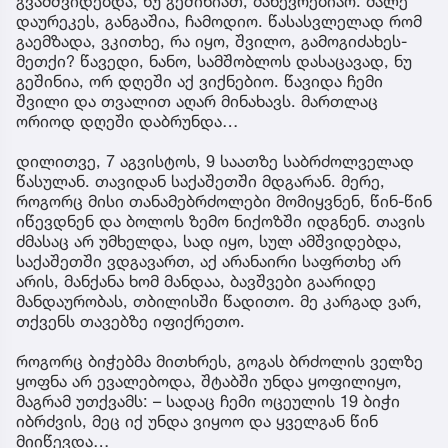
გვამშვიდებდა, ნუ გეშინიათ, მანევრებიაო. მალე
დაურეკეს, განგაშია, ჩამოდიო. წასასვლელად რომ
გაემზადა, ვკითხე, რა იყო, შვილო, გამოგიძახეს-
მეთქი? წავედი, ნანო, სამშობლოს დასაცავად, ნუ
გეშინია, ორ დღეში აქ ვიქნებიო. წავიდა ჩემი
შვილი და თვალით აღარ მინახავს. მართლაც
ორიოდ დღეში დაბრუნდა…
დილითვე, 7 აგვისტოს, 9 საათზე საბრძოლველად
წასულან. თავიდან საქაშეთში მდგარან. მერე,
როგორც მისი თანამებრძოლები მომიყვნენ, წინ-წინ
იწევდნენ და ბოლოს ზემო ნიქოზში იდგნენ. თავის
ძმასაც არ უმხელდა, სად იყო, სულ ამშვიდებდა,
საქაშეთში ვდგავართ, აქ არანაირი საფრთხე არ
არის, მანქანა ხომ მანდაა, ბავშვები გაარიდე
მანდაურობას, თბილისში წადითო. მე კარგად ვარ,
თქვენს თავებზე იფიქრეთო.
როგორც ბიჭებმა მითხრეს, გოგას ბრძოლის ველზე
ყოფნა არ ევალებოდა, შტაბში უნდა ყოფილიყო,
მაგრამ უთქვამს: – სადაც ჩემი ოცეულის 19 ბიჭი
იბრძვის, მეც იქ უნდა ვიყოო და ყველგან წინ
მიიწევდა…