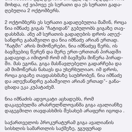
მოხ­და, იქ ვი­პო­ვე ეს სუ­რა­თი და ეს სუ­რა­თი გა­და­
ღე­ბუ­ლია 2 ოქ­ტომ­ბერს.
2 ოქ­ტომ­ბერს ეს სუ­რა­თი გა­და­ღე­ბუ­ლია მა­შინ, როცა
ნია იმ­ნა­ძე გი­გას "ჩა­ტი­დან" გე­ბუ­ლობს გი­გა­ზე თავ­
დას­ხმას. ანუ ამ სუ­რა­თის გა­და­ღე­ბის დროს ალექ­
სან­დრე გა­ბაშ­ვი­ლი და ნია იმ­ნა­ძე არი­ან ერ­თად.
"ჩატ­ში" არის მი­მო­წე­რე­ბი, ნია იმ­ნა­ძეც წერს, ის
ბავ­შვე­ბიც წე­რენ და მერე ერთ-ერ­თთან პი­რად­ში
გა­და­ვი­დ,ა იმი­ტომ რომ იმ ბავ­შვმა მი­წე­რა პი­რად­
ში. მას ეგო­ნა, გიგა მას­წავ­ლე­ბე­ლი გა­დარ­ჩე­ბა და
ამ მი­მო­წე­რას ნა­ხავს და უხერ­ხუ­ლი­აო. იმ დროს,
როცა გი­გა­ზე თავ­დას­ხმა­ზე სა­უბ­რო­ბენ, ნია იმ­ნა­ძე
და ალექ­სან­დრე გა­ბაშ­ვი­ლი არი­ან ერ­თად"- გა­ნა­
ცხა­და ეკა კუ­პა­ტა­ძემ.
ნია იმნაძის ადვოკატი აცხადებს, რომ
დაკავებულმა არასრულწლოვანმა გიგა ავალიანზე
დაგეგმილი თავდასხმის შესახებ არაფერი იცოდა .
საქართველოს პროკურატურამ გიგა ავალიანის
სისხლის სამართლის საქმეზე, ჯგუფურად