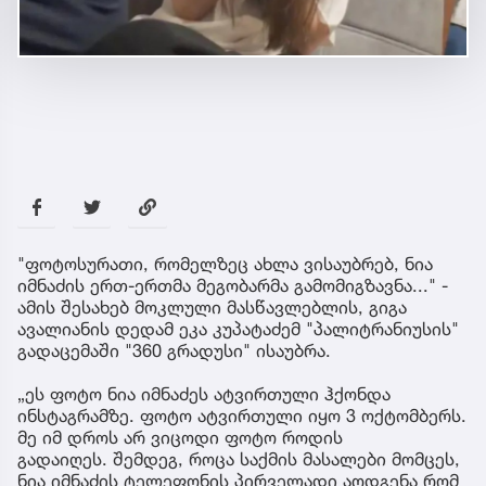
"ფოტოსურათი, რომელზეც ახლა ვისაუბრებ, ნია
იმნაძის ერთ-ერთმა მეგობარმა გამომიგზავნა..." -
ამის შესახებ მოკლული მასწავლებლის, გიგა
ავალიანის დედამ ეკა კუპატაძემ "პალიტრანიუსის"
გადაცემაში "360 გრადუსი" ისაუბრა.
„ეს ფოტო ნია იმნაძეს ატვირთული ჰქონდა
ინსტაგრამზე. ფოტო ატვირთული იყო 3 ოქტომბერს.
მე იმ დროს არ ვიცოდი ფოტო როდის
გადაიღეს. შემ­დეგ, როცა საქ­მის მა­სა­ლე­ბი მომ­ცეს,
ნია იმ­ნა­ძის ტე­ლე­ფო­ნის პირ­ვე­ლა­დი აღ­დგე­ნა რომ