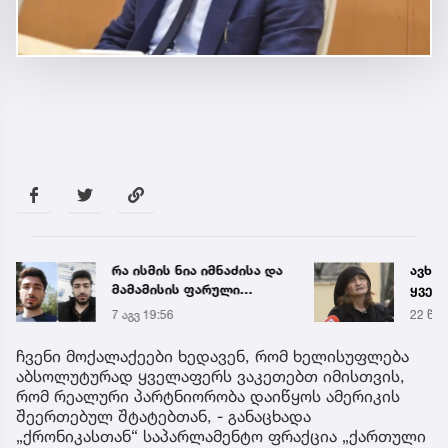
ავხსნი დეტალურად
,,წვიმ
ყველაფერს... - ეკა
ელჭექ
კუპატაძე ნია იმნაძესთან
უარე
22 წუთის წინ
14:52
დაკავშირებით
სოციალურ ქსელში
ჩვენი მოქალაქეები ხედავენ, რომ ხელისუფლება
დასმულ შეკითხვებს
აბსოლუტურად ყველაფერს ვაკეთებთ იმისთვის,
პასუხობს
რომ რეალური პარტნიორობა დაიწყოს ამერიკის
შეერთებულ შტატებთან, - განაცხადა
„ქრონიკასთან“ საპარლამენტო ფრაქცია „ქართული