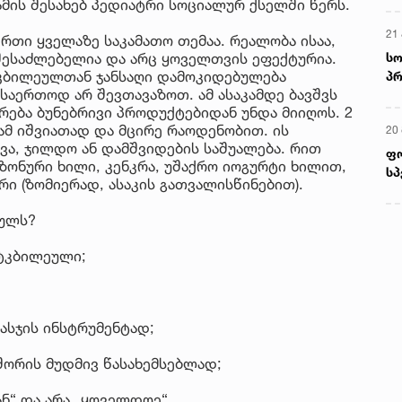
ამის შესახებ პედიატრი სოციალურ ქსელში წერს.
21 
რთი ყველაზე საკამათო თემაა. რეალობა ისაა,
სო
შესაძლებელია და არც ყოველთვის ეფექტურია.
ტკბილეულთან ჯანსაღი დამოკიდებულება
პრ
 საერთოდ არ შევთავაზოთ. ამ ასაკამდე ბავშვს
ერ
ერება ბუნებრივი პროდუქტებიდან უნდა მიიღოს. 2
ამ იშვიათად და მცირე რაოდენობით. ის
20
ვა, ჯილდო ან დამშვიდების საშუალება. რით
ფ
ზონური ხილი, კენკრა, უშაქრო იოგურტი ხილით,
სპ
რი (ზომიერად, ასაკის გათვალისწინებით).
ეულს?
ტკბილეული;
სჯის ინსტრუმენტად;
შორის მუდმივ წასახემსებლად;
ნ“ და არა „ყოველდღე“.