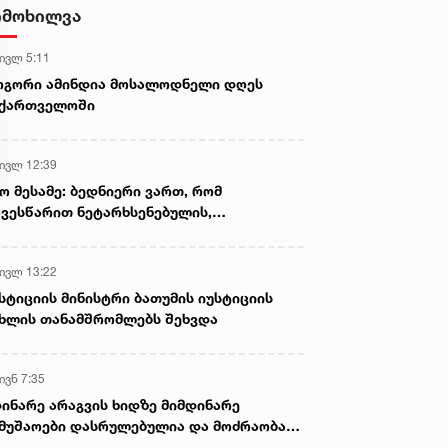
- ნიას მამა ამბობს, რომ
იმოხილვა
არასწორად მოიქცა, თუმცა
მამას ეუბნება, რომ სხვანაირად
 ივლ 5:11
ვერ მოიქცეოდა, თანამედროვე
ეპოქაში სხვანაირად ხდება -
ოგორი ამინდია მოსალოდნელი დღეს
პროკურორი
აქართველოში
 ივლ 12:39
ო მესამე: ბედნიერი ვართ, რომ
ვესწარით ნეტარხსენებულის,
თოლიკოს-პატრიარქ ილია მეორის
აწლს, ვართ მისი მემკვიდრეები
 ივლ 13:22
სტიციის მინისტრი ბათუმის იუსტიციის
ხლის თანამშრომლებს შეხვდა
ივნ 7:35
ინარე არაგვის ხიდზე მიმდინარე
მუშაოები დასრულებულია და მოძრაობა
ივე სამოძრაო ზოლზე აღდგენილია