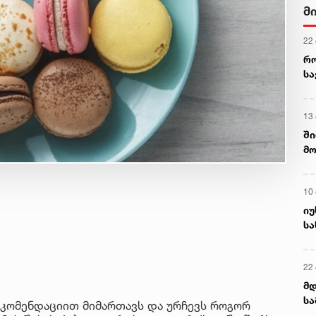
მ
22
რ
ს
13
ში
მო
კა
ღვ
10
იუ
სა
22 
მდ
სა
ეკომენდაციით მიმართავს და ურჩევს როგორ
ორ