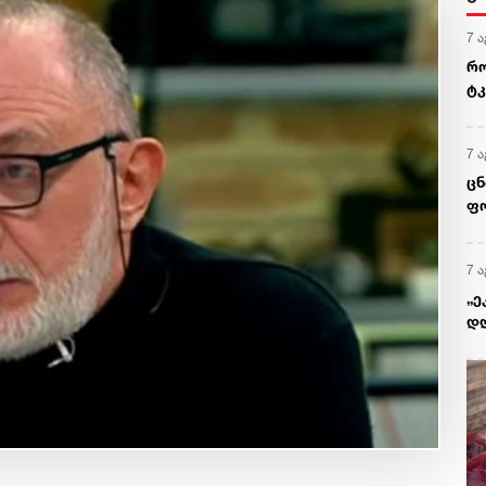
7 ა
რო
ტკ
გვ
7 ა
ცნ
ფო
7 ა
„ე
დღ
ყო
გი
წე