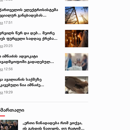
ქართველოს ელექტროსისტემა
ეციალურ განცხადებას
რცელებს
გვ 17:51
ურვილს წერ და დებ... მეორე
ეს ფურცელი სადღაც ქრება
 სურვილი სრულდება...“ -
გვ 20:25
სწაულმოქმედი ტაძარი შიდა
ართლში
ა იმნაძის ადვოკატი
ავადმყოფოში გადაღებულ
დრებს ავრცელებს
გვ 12:56
გა ავალიანის საქმეზე
კავებული ნია იმნაძე
ინიკაში გადაჰყავთ
გვ 19:29
ამართალი
არ. 2022 • 13:37
8 მარ.2022 • 10:29
„ერთი წინადადება რომ ვთქვა,
 ევროპა უზრუნველყოფს
გოგა ხაინდრავა: 200 000
ის გახდის ნათელს, თუ რატომ