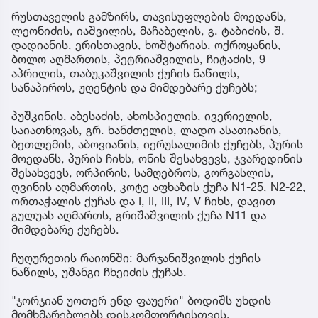
რუსთაველის გამზირს, თავისუფლების მოედანს,
ლეონიძის, იაშვილის, მაჩაბელის, გ. ტაბიძის, შ.
დადიანის, ერისთავის, ხოშტარიას, ოქროყანის,
ბოლო აღმართის, პეტრიაშვილის, ჩიტაძის, 9
აპრილის, თაბუკაშვილის ქუჩის ნაწილს,
სანაპიროს, ჟღენტის და მიმდებარე ქუჩებს;
პუშკინის, აბესაძის, ახოსპიელის, ივერიელის,
საიათნოვას, გრ. ხანძთელის, ლადო ასათიანის,
ბეთლემის, აბოვიანის, იერუსალიმის ქუჩებს, პურის
მოედანს, პურის ჩიხს, ონის შესახვევს, ჯვარედინის
შესახვევს, ორპირის, სამღებროს, გორგასლის,
ღვინის აღმართის, კოტე აფხაზის ქუჩა N1-25, N2-22,
ორთაჭალის ქუჩას და I, II, III, IV, V ჩიხს, დავით
გულუას აღმართს, გრიშაშვილის ქუჩა N11 და
მიმდებარე ქუჩებს.
ჩუღურეთის რაიონში: მარჯანიშვილის ქუჩის
ნაწილს, უშანგი ჩხეიძის ქუჩას.
"ჯორჯიან უოთერ ენდ ფაუერი" ბოდიშს უხდის
მომხმარებლებს დისკომფორტისთვის.