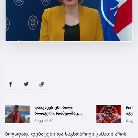
რა სიურპრიზს გიმზადებს
„ხელს
აგვისტო - ინფორმაცია
ლაზა
ზოდიაქოს თორმეტივე
გაუშვ
6 აგვ 19:00
10:17
ნიშნისთვის
ახლო
დატრ
ზოგადად, დებატები და საგნობრივი კამათი არის
ტრაგ