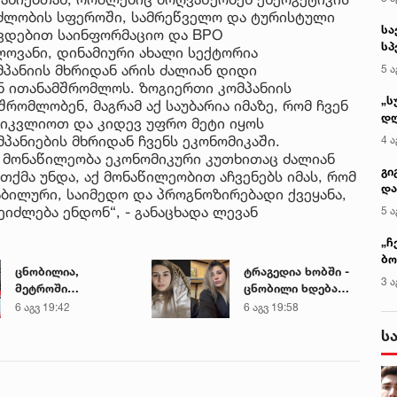
პინძლობის სფეროში, სამრეწველო და ტურისტული
სა
ხვდებით საინფორმაციო და BPO
სპ
ლოვანი, დინამიური ახალი სექტორია
ავ
პანიის მხრიდან არის ძალიან დიდი
5 ა
ნ ითანამშრომლოს. ზოგიერთი კომპანიის
„ს
ომლობენ, მაგრამ აქ საუბარია იმაზე, რომ ჩვენ
დღ
იკვლიოთ და კიდევ უფრო მეტი იყოს
და
პანიების მხრიდან ჩვენს ეკონომიკაში.
4 ა
სა
 მონაწილეობა ეკონომიკური კუთხითაც ძალიან
ქ
გი
 თქმა უნდა, აქ მონაწილეობით აჩვენებს იმას, რომ
და
ბილური, საიმედო და პროგნოზირებადი ქვეყანა,
კლ
იძლება ენდონ“, - განაცხადა ლევან
5 ა
„ჩ
ბო
ცნობილია,
ტრაგედია ხობში -
ალ
3 ა
მეტროში
ცნობილი ხდება
გუ
გარდაცვლილი 21
დაღუპული დედა-
6 აგვ 19:42
6 აგვ 19:58
წლის მარიამ
შვილის ვინაობა
ს
ტყემალაძის
ექსპერტიზის
დასკვნა