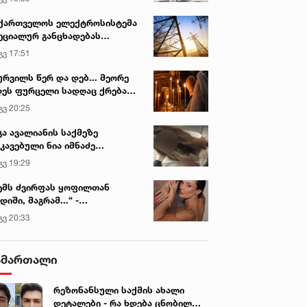
ქართველოს ელექტროსისტემა
ეციალურ განცხადებას
რცელებს
გვ 17:51
ურვილს წერ და დებ... მეორე
ეს ფურცელი სადღაც ქრება
 სურვილი სრულდება...“ -
გვ 20:25
სწაულმოქმედი ტაძარი შიდა
ართლში
გა ავალიანის საქმეზე
კავებული ნია იმნაძე
ინიკაში გადაჰყავთ
გვ 19:29
ემს ძვირფას ყოფილთან
დიში, მაგრამ...“ -
ექსანდრა პაიჭაძის
გვ 20:33
ლწრფელი აღიარება
ამართალი
რეზონანსული საქმის ახალი
დეტალები - რა ხდება ცნობილი