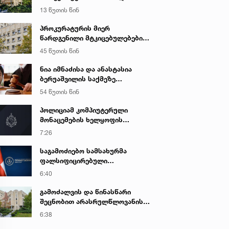
ღალატის და საბოტაჟის ფაქტზე
13 წუთის წინ
გამოძიება დაიწყო
პროკურატურის მიერ
წარდგენილი მტკიცებულებების
საფუძველზე ნარკოტიკული
45 წუთის წინ
საშუალების უკანონო შეძენის,
შენახვის და რეალიზაციის
ნია იმნაძისა და ანასტასია
ფაქტზე ბრალდებულს
ბერუაშვილის საქმეზე
სასამართლომ 16 წლით
სასამართლო დღეს იმსჯელებს
54 წუთის წინ
თავისუფლების აღკვეთა მიუსაჯა
პოლიციამ კომპიუტერული
მონაცემების ხელყოფის
ბრალდებით ერთი პირი დააკავა,
7:26
მეორის მიმართ კი
სისხლისსამართლებრივი დევნა
საგამოძიებო სამსახურმა
დაუსწრებლად დაიწყო
ფალსიფიცირებული
ალკოჰოლური სასმელებისა და
6:40
ყალბი აქციზური მარკების
დამზადება-გასაღების ფაქტზე 3
გამოძალვის და წინასწარი
პირი დააკავა
შეცნობით არასრულწლოვანის
გამოსახულების შემცველი
6:38
პორნოგრაფიული ნაწარმოების