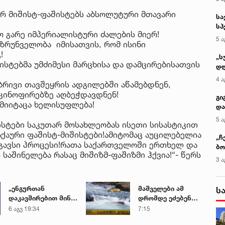
ურ მიშისტ-ფაშისტებს აბსოლუტური მთავარი
სა
სპ
ო გარე იმპერიალისტური ძალების მიერ!
ავ
5 ა
მზრუნველობა იმისათვის, რომ ისინი
!
„ს
შისტებმა უმძიმესი მარცხისა და დამცირებისათვის
დღ
და
4 ა
ებრივი თავშეყრის ადგილებში აწამებდნენ,
სა
 კინოფირებზე აღბეჭდავდნენ!
ქ
გი
 მიიტაცა ხელისუფლება!
და
კლ
5 ა
ისტები საკუთარ მოსახლეობას ისეთი სისასტიკით
აქაური ფაშისტ-მიშისტები!ამიტომაც აუცილებელია
„ჩ
გავსი პროცესი!რათა საქართველოში ერთხელ და
ბო
 საშინელება რასაც მიშიზმ-ფაშიზმი ჰქვია!“- წერს
ალ
3 ა
გუ
„ენგურთან
მაშველები ამ
ს
დაკავშირებით მინდა
დრომდე ეძებენ
ვთქვა...“ - გოგა
დედას, რომელიც
6 აგვ 19:34
7:15
მანიას უახლესი
შვილის