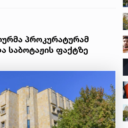
წინასწარმეტყველება
გადარჩენის
მცდელობისას,
დინებამ გაიტაცა
ლურმა პროკურატურამ
ა საბოტაჟის ფაქტზე