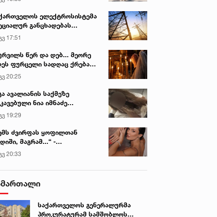
ქართველოს ელექტროსისტემა
ეციალურ განცხადებას
რცელებს
გვ 17:51
ურვილს წერ და დებ... მეორე
ეს ფურცელი სადღაც ქრება
 სურვილი სრულდება...“ -
გვ 20:25
სწაულმოქმედი ტაძარი შიდა
ართლში
გა ავალიანის საქმეზე
კავებული ნია იმნაძე
ინიკაში გადაჰყავთ
გვ 19:29
ემს ძვირფას ყოფილთან
დიში, მაგრამ...“ -
ექსანდრა პაიჭაძის
გვ 20:33
ლწრფელი აღიარება
ამართალი
საქართველოს გენერალურმა
პროკურატურამ სამშობლოს