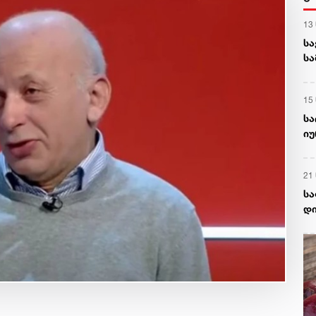
13
სა
სა
გა
15
სა
იუ
შე
21
სა
დი
სა
ომ
გა