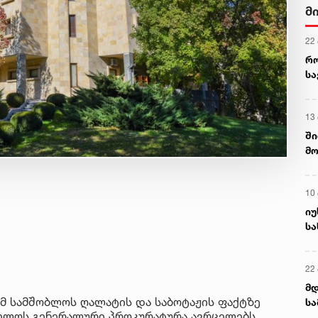
მ
22
რ
ს
13
ში
მო
კა
ღვ
10
იუ
სა
22 
მდ
მ სამშობლოს ღალატის და საბოტაჟის ფაქტზე
სა
ველოს გენერალური პროკურატურა ავრცელებს.
ორ