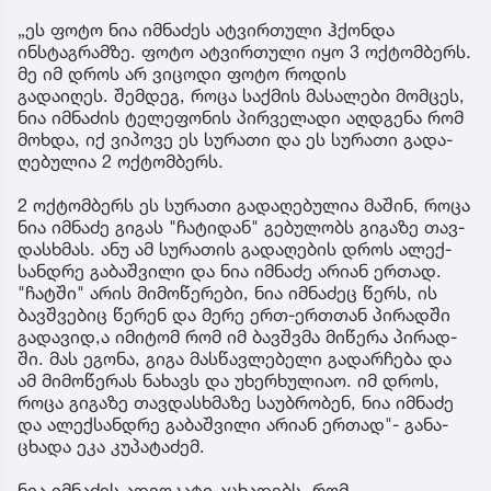
„ეს ფოტო ნია იმნაძეს ატვირთული ჰქონდა
ინსტაგრამზე. ფოტო ატვირთული იყო 3 ოქტომბერს.
მე იმ დროს არ ვიცოდი ფოტო როდის
გადაიღეს. შემ­დეგ, როცა საქ­მის მა­სა­ლე­ბი მომ­ცეს,
ნია იმ­ნა­ძის ტე­ლე­ფო­ნის პირ­ვე­ლა­დი აღ­დგე­ნა რომ
მოხ­და, იქ ვი­პო­ვე ეს სუ­რა­თი და ეს სუ­რა­თი გა­და­
ღე­ბუ­ლია 2 ოქ­ტომ­ბერს.
2 ოქ­ტომ­ბერს ეს სუ­რა­თი გა­და­ღე­ბუ­ლია მა­შინ, როცა
ნია იმ­ნა­ძე გი­გას "ჩა­ტი­დან" გე­ბუ­ლობს გი­გა­ზე თავ­
დას­ხმას. ანუ ამ სუ­რა­თის გა­და­ღე­ბის დროს ალექ­
სან­დრე გა­ბაშ­ვი­ლი და ნია იმ­ნა­ძე არი­ან ერ­თად.
"ჩატ­ში" არის მი­მო­წე­რე­ბი, ნია იმ­ნა­ძეც წერს, ის
ბავ­შვე­ბიც წე­რენ და მერე ერთ-ერ­თთან პი­რად­ში
გა­და­ვი­დ,ა იმი­ტომ რომ იმ ბავ­შვმა მი­წე­რა პი­რად­
ში. მას ეგო­ნა, გიგა მას­წავ­ლე­ბე­ლი გა­დარ­ჩე­ბა და
ამ მი­მო­წე­რას ნა­ხავს და უხერ­ხუ­ლი­აო. იმ დროს,
როცა გი­გა­ზე თავ­დას­ხმა­ზე სა­უბ­რო­ბენ, ნია იმ­ნა­ძე
და ალექ­სან­დრე გა­ბაშ­ვი­ლი არი­ან ერ­თად"- გა­ნა­
ცხა­და ეკა კუ­პა­ტა­ძემ.
ნია იმნაძის ადვოკატი აცხადებს, რომ