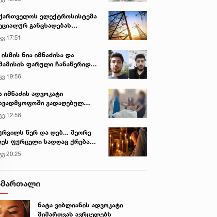
ქართველოს ელექტროსისტემა
ეციალურ განცხადებას
რცელებს
გვ 17:51
 ისმის ნია იმნაძისა და
მამისის ფარული ჩანაწერიდან
გიგა ავალიანის მკვლელობის
გვ 19:56
ქმე
ა იმნაძის ადვოკატი
ავადმყოფოში გადაღებულ
დრებს ავრცელებს
გვ 12:56
ურვილს წერ და დებ... მეორე
ეს ფურცელი სადღაც ქრება
 სურვილი სრულდება...“ -
გვ 20:25
სწაულმოქმედი ტაძარი შიდა
ართლში
ამართალი
ნატა ვიბლიანის ადვოკატი
მიმართვას ავრცელებს