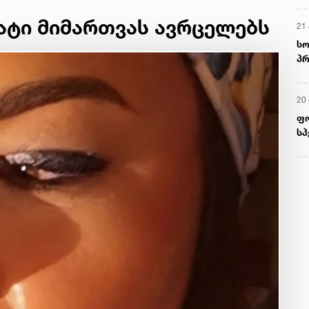
ატი მიმართვას ავრცელებს
21 
სო
პრ
ერ
20
ფ
სპ