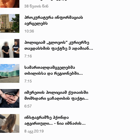
38 წუთის წინ
პროკურატურა ინფორმაციას
ავრცელებს
10:36
პოლიციამ „გლოვოს“ კურიერზე
თავდასხმის ფაქტზე 3 ადამიანი
დააკავა
7:16
სამართალდამცველებმა
თბილისსა და რეგიონებში
უკანონო ცეცხლსასროლი
7:15
იარაღები და საბრძოლო მასალა
ამოიღეს
იმერეთის პოლიციამ ქუთაისში
მომხდარი ყაჩაღობის ფაქტი
გახსნა - დაკავებულია ერთი პირი
6:57
ინსტაგრამზე ჰქონდა
ატვირთული... - ნია იმნაძის
რომელ ფოტოზე საუბრობს გიგა
8 აგვ 20:19
ავალიანის დედა