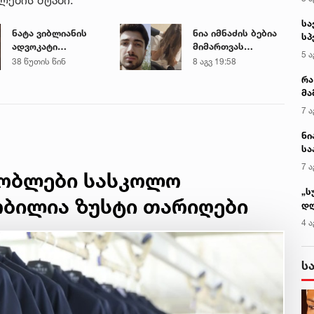
სა
ნატა ვიბლიანის
ნია იმნაძის ბებია
სპ
ადვოკატი
მიმართვას
ავ
5 ა
მიმართვას
ავრცელებს
38 წუთის წინ
8 აგვ 19:58
ავრცელებს
რა
მა
- 
7 ა
სა
ნი
სა
კა
7 ა
შობლები სასკოლო
„ს
ობილია ზუსტი თარიღები
დღ
და
4 ა
სა
ქ
ს