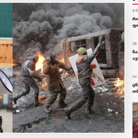
8 
რო
ფო
თ
38
ნა
ა
54
ცნ
თბ