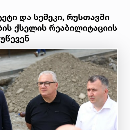
იუ
სა
ეტი და სემეკი, რუსთავში
22 
ბის ქსელის რეაბილიტაციის
მდ
უწევენ
სა
ორ
21 
სო
პრ
ერ
20
ფ
სპ