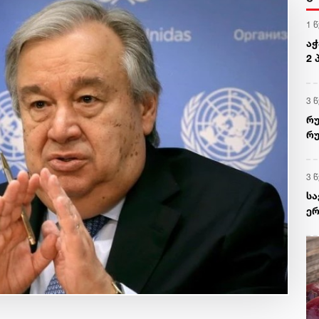
1 
აჭ
2 
შე
უკ
3 
რუ
რუ
ქს
მო
3 
სა
ერ
ავ
ჰა
ებ