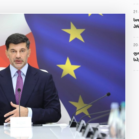
21 
სო
პრ
ერ
20
ფ
სპ