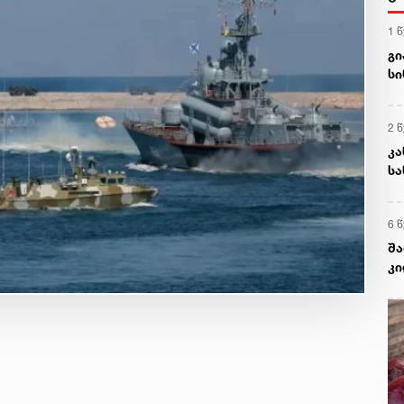
1 
გი
სი
ვი
2 
კა
სა
გი
6 
შა
კი
თა
ნა
სი