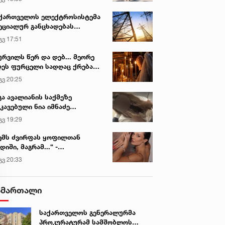
ქართველოს ელექტროსისტემა
ეციალურ განცხადებას
რცელებს
გვ 17:51
ურვილს წერ და დებ... მეორე
ეს ფურცელი სადღაც ქრება
 სურვილი სრულდება...“ -
გვ 20:25
სწაულმოქმედი ტაძარი შიდა
ართლში
გა ავალიანის საქმეზე
კავებული ნია იმნაძე
ინიკაში გადაჰყავთ
გვ 19:29
ემს ძვირფას ყოფილთან
დიში, მაგრამ...“ -
ექსანდრა პაიჭაძის
გვ 20:33
ლწრფელი აღიარება
ამართალი
საქართველოს გენერალურმა
პროკურატურამ სამშობლოს