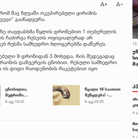
 რომ შავ ზღვაში ოკუპირებული ყირიმის
ვეცი“ გაანადგურა.
ემზე თავდასხმა წყლის დრონებით 1 თებერვლის
ის ჩაძირვა რუსეთს ოფიციალურად არ
ხებ რუსმა სამხედრო ბლოგერებმა დაწერეს.
13
უ
ვებული 9 დრონიდან 3 მოხვდა, რის შედეგადაც
ს
კრაინის დაზვერვის ცნობით, რუსული სამხედრო
მ
 ის დიდი რაოდენობის რაკეტებით იყო
კ
ცნობილია,
წყალი 18 საათით
მეტროში
შეწყდება! -
ახ
გარდაცვლილი 21
გადაამოწმეთ
6 აგვ 19:42
6 აგვ 20:35
კა
წლის მარიამ
თქვენი მისამართი
ტყემალაძის
4 ა
ექსპერტიზის
რო
დასკვნა
სა
კე
3 ა