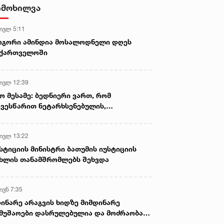
დამზადების, შენახვისა და
იმოხილვა
გავრცელების ფაქტებზე, ერთ
პირს ბრალდება წარედგინა
 ივლ 5:11
ოგორი ამინდია მოსალოდნელი დღეს
აქართველოში
 ივლ 12:39
ო მესამე: ბედნიერი ვართ, რომ
ვესწარით ნეტარხსენებულის,
თოლიკოს-პატრიარქ ილია მეორის
აწლს, ვართ მისი მემკვიდრეები
 ივლ 13:22
სტიციის მინისტრი ბათუმის იუსტიციის
ხლის თანამშრომლებს შეხვდა
ივნ 7:35
ინარე არაგვის ხიდზე მიმდინარე
მუშაოები დასრულებულია და მოძრაობა
ივე სამოძრაო ზოლზე აღდგენილია