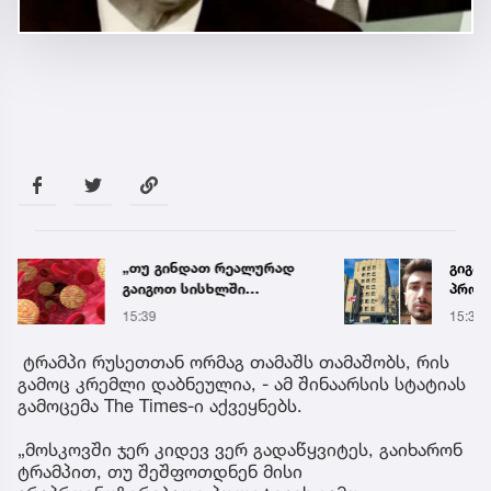
„თუ გინდათ რეალურად
გიგა 
გაიგოთ სისხლში
პროკ
ქოლესტეროლის დონე,
განც
15:39
15:38
ეს ანალიზი გაიკეთეთ“ –
გიორგი ღოღობერიძის
ტრამპი რუსეთთან ორმაგ თამაშს თამაშობს, რის
რჩევა
გამოც კრემლი დაბნეულია, - ამ შინაარსის სტატიას
გამოცემა The Times-ი აქვეყნებს.
„მოსკოვში ჯერ კიდევ ვერ გადაწყვიტეს, გაიხარონ
ტრამპით, თუ შეშფოთდნენ მისი