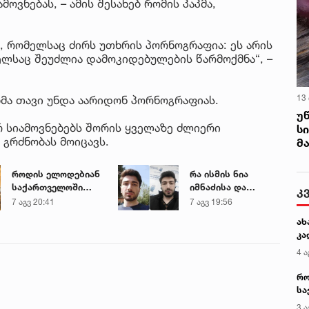
ოვნებას, – ამის შესახებ რომის პაპმა,
ა, რომელსაც ძირს უთხრის პორნოგრაფია: ეს არის
ლსაც შეუძლია დამოკიდებულების წარმოქმნა“, –
13
მა თავი უნდა აარიდონ პორნოგრაფიას.
უ
ურ სიამოვნებებს შორის ყველაზე ძლიერი
ს
 გრძნობას მოიცავს.
მ
როდის ელოდებიან
რა ისმის ნია
საქართველოში
იმნაძისა და
კ
+40-გრადუსიან
მამამისის ფარული
7 აგვ 20:41
7 აგვ 19:56
სიცხეს
ჩანაწერიდან - გიგა
ახ
ავალიანის
კა
მკვლელობის საქმე
4 ა
რო
სა
კე
3 ა