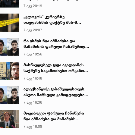
იყო ნია იმნაძე წამქეზებელი...“ -
7 აგვ 20:19
გიგა ავალიანის დედა
„გლოვოს“ კურიერზე
თავდასხმის ფაქტზე შსს-მ
გამოძიება დაიწყო
7 აგვ 20:07
რა ისმის ნია იმნაძისა და
მამამისის ფარული ჩანაწერიდან
- გიგა ავალიანის მკვლელობის
7 აგვ 19:56
საქმე
მასწავლებელ გიგა ავალიანის
საქმეზე საგამოძიებო ორგანო
დაკავებულ არასრულწლოვნებს -
7 აგვ 16:48
ნია იმნაძესა და ანასტასია
ბერუაშვილს 30 დღის
ალექსანდრე გაბაშვილისთვის,
განმავლობაში ფარულად
ასეთი წარსული გამოცდილების
უსმენდა
ადამიანისთვის ინფორმაციის
7 აგვ 16:36
მიწოდება, რომ მასწავლებელი
სექსუალურად ავიწროებდა,
მოვიპოვეთ ფარული ჩანაწერი
ფაქტობრივად, წაქეზება იყო -
ნია იმნაძესა და მამამისს
პროკურორი ნია იმნაძის საქმეზე
შორის, განიხილავდნენ, როგორ
7 აგვ 16:08
ჩაიდინა გაბაშვილმა დანაშაული