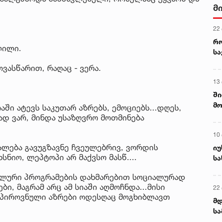
მ
22
რ
ლილი.
ს
ვასწარით, რაღაც - ვერა.
13
ში
მო
აში ატევს საკუთარ აზრებს, ემოციებს...დღეს,
კა
გად ვარ, მინდა უსაზღვრო მოთმინება
ღვ
10
ალება გავუგზავნე ჩვეულებრივ, ვორდის
იუ
ნიო, ლეპტოპი არ მაქვსო მასწ....
სა
ალური პროგრამების დახმარებით სოციალურად
ი, მაგრამ არც ამ სიაში აღმოჩნდა...მისი
22 
პიროვნული აზრები ოდესღაც მოგხიბლავთ
მდ
სა
ორ