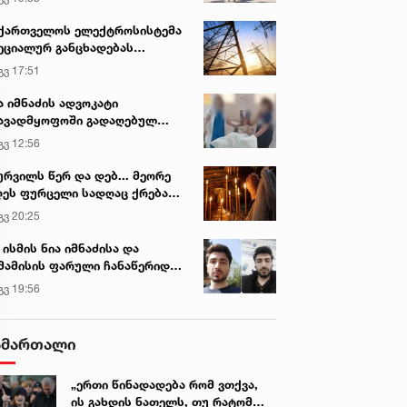
ქართველოს ელექტროსისტემა
ეციალურ განცხადებას
რცელებს
გვ 17:51
ა იმნაძის ადვოკატი
ავადმყოფოში გადაღებულ
დრებს ავრცელებს
გვ 12:56
ურვილს წერ და დებ... მეორე
ეს ფურცელი სადღაც ქრება
 სურვილი სრულდება...“ -
გვ 20:25
სწაულმოქმედი ტაძარი შიდა
ართლში
 ისმის ნია იმნაძისა და
მამისის ფარული ჩანაწერიდან
გიგა ავალიანის მკვლელობის
გვ 19:56
ქმე
ამართალი
„ერთი წინადადება რომ ვთქვა,
ის გახდის ნათელს, თუ რატომ