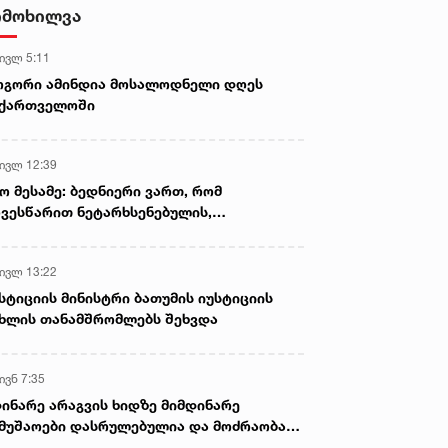
- ნიას მამა ამბობს, რომ
იმოხილვა
არასწორად მოიქცა, თუმცა
მამას ეუბნება, რომ სხვანაირად
 ივლ 5:11
ვერ მოიქცეოდა, თანამედროვე
ეპოქაში სხვანაირად ხდება -
ოგორი ამინდია მოსალოდნელი დღეს
პროკურორი
აქართველოში
 ივლ 12:39
ო მესამე: ბედნიერი ვართ, რომ
ვესწარით ნეტარხსენებულის,
თოლიკოს-პატრიარქ ილია მეორის
აწლს, ვართ მისი მემკვიდრეები
 ივლ 13:22
სტიციის მინისტრი ბათუმის იუსტიციის
ხლის თანამშრომლებს შეხვდა
ივნ 7:35
ინარე არაგვის ხიდზე მიმდინარე
მუშაოები დასრულებულია და მოძრაობა
ივე სამოძრაო ზოლზე აღდგენილია