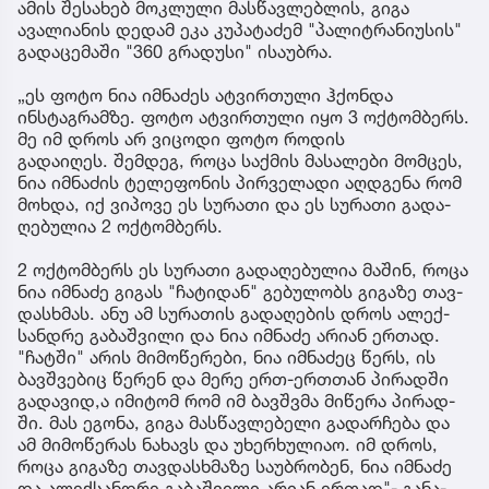
ამის შესახებ მოკლული მასწავლებლის, გიგა
ავალიანის დედამ ეკა კუპატაძემ "პალიტრანიუსის"
გადაცემაში "360 გრადუსი" ისაუბრა.
„ეს ფოტო ნია იმნაძეს ატვირთული ჰქონდა
ინსტაგრამზე. ფოტო ატვირთული იყო 3 ოქტომბერს.
მე იმ დროს არ ვიცოდი ფოტო როდის
გადაიღეს. შემ­დეგ, როცა საქ­მის მა­სა­ლე­ბი მომ­ცეს,
ნია იმ­ნა­ძის ტე­ლე­ფო­ნის პირ­ვე­ლა­დი აღ­დგე­ნა რომ
მოხ­და, იქ ვი­პო­ვე ეს სუ­რა­თი და ეს სუ­რა­თი გა­და­
ღე­ბუ­ლია 2 ოქ­ტომ­ბერს.
2 ოქ­ტომ­ბერს ეს სუ­რა­თი გა­და­ღე­ბუ­ლია მა­შინ, როცა
ნია იმ­ნა­ძე გი­გას "ჩა­ტი­დან" გე­ბუ­ლობს გი­გა­ზე თავ­
დას­ხმას. ანუ ამ სუ­რა­თის გა­და­ღე­ბის დროს ალექ­
სან­დრე გა­ბაშ­ვი­ლი და ნია იმ­ნა­ძე არი­ან ერ­თად.
"ჩატ­ში" არის მი­მო­წე­რე­ბი, ნია იმ­ნა­ძეც წერს, ის
ბავ­შვე­ბიც წე­რენ და მერე ერთ-ერ­თთან პი­რად­ში
გა­და­ვი­დ,ა იმი­ტომ რომ იმ ბავ­შვმა მი­წე­რა პი­რად­
ში. მას ეგო­ნა, გიგა მას­წავ­ლე­ბე­ლი გა­დარ­ჩე­ბა და
ამ მი­მო­წე­რას ნა­ხავს და უხერ­ხუ­ლი­აო. იმ დროს,
როცა გი­გა­ზე თავ­დას­ხმა­ზე სა­უბ­რო­ბენ, ნია იმ­ნა­ძე
და ალექ­სან­დრე გა­ბაშ­ვი­ლი არი­ან ერ­თად"- გა­ნა­