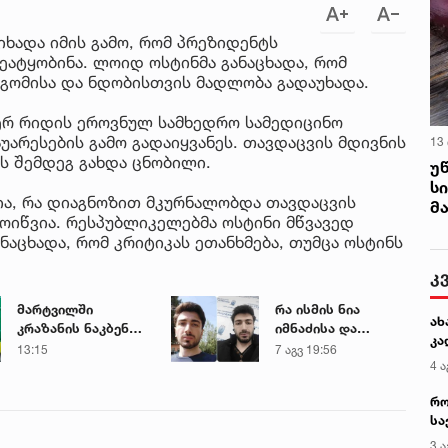
იხადა იმის გამო, რომ პრეზიდენტს
ეატყობინა. ლოიდ ოსტინმა განაცხადა, რომ
გომისა და ნდობისთვის მადლობა გადაუხადა.
ერ რიდის ეროვნულ სამხედრო სამედიცინო
არესების გამო გადაიყვანეს. თავდაცვის მდივნის
13
ს შემდეგ გახდა ცნობილი.
უ
ს
ბია, რა დიაგნოზით მკურნალობდა თავდაცვის
მ
მოიწვია. რესპუბლიკელებმა ოსტინი მწვავედ
ანაცხადა, რომ კრიტიკას ეთანხმება, თუმცა ოსტინს
კ
მარტვილში
რა ისმის ნია
ახ
კრაზანის ნაკბენით
იმნაძისა და
კა
მძიმე
მამამისის ფარული
13:15
7 აგვ 19:56
4 ა
მდგომარეობაში
ჩანაწერიდან - გიგა
მყოფი
ავალიანის
რო
ახალგაზრდა
მკვლელობის საქმე
სა
გადაარჩინეს
კე
3 ა