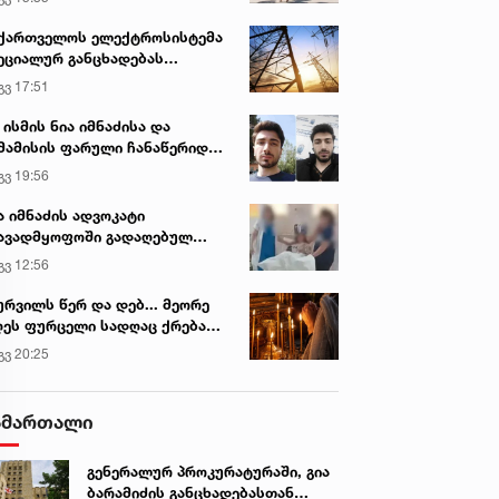
ქართველოს ელექტროსისტემა
ეციალურ განცხადებას
რცელებს
გვ 17:51
 ისმის ნია იმნაძისა და
მამისის ფარული ჩანაწერიდან
გიგა ავალიანის მკვლელობის
გვ 19:56
ქმე
ა იმნაძის ადვოკატი
ავადმყოფოში გადაღებულ
დრებს ავრცელებს
გვ 12:56
ურვილს წერ და დებ... მეორე
ეს ფურცელი სადღაც ქრება
 სურვილი სრულდება...“ -
გვ 20:25
სწაულმოქმედი ტაძარი შიდა
ართლში
ამართალი
გენერალურ პროკურატურაში, გია
ბარამიძის განცხადებასთან