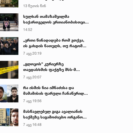
დაკავშირებით დაწყებული
13 წუთის წინ
გამოძიების ფარგლებში,
ვეტერანები გამოიკითხა - რა
სულხან თამაზაშვილმა
არის ამ დროისთვის ცნობილი
საქართველოს ერთიანობისთვის
დაღუპული პოლიციელების
14:52
ხსოვნას პატივი მიაგო
„ერთი წინადადება რომ ვთქვა,
ის გახდის ნათელს, თუ რატომ
იყო ნია იმნაძე წამქეზებელი...“ -
7 აგვ 20:19
გიგა ავალიანის დედა
„გლოვოს“ კურიერზე
თავდასხმის ფაქტზე შსს-მ
გამოძიება დაიწყო
7 აგვ 20:07
რა ისმის ნია იმნაძისა და
მამამისის ფარული ჩანაწერიდან
- გიგა ავალიანის მკვლელობის
7 აგვ 19:56
საქმე
მასწავლებელ გიგა ავალიანის
საქმეზე საგამოძიებო ორგანო
დაკავებულ არასრულწლოვნებს -
7 აგვ 16:48
ნია იმნაძესა და ანასტასია