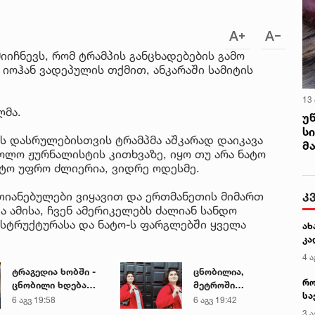
მიიჩნევს, რომ ტრამპის განცხადებების გამო
იოჰან ვადეპულის თქმით, ანკარაში სამიტის
13
ლმა.
უ
ს
ის დასრულებისთვის ტრამპმა აშკარად დაიკავა
მ
ხოლო ჟურნალისტის კითხვაზე, იყო თუ არა ნატო
ნატო უფრო ძლიერია, ვიდრე ოდესმე.
კ
რთიანებულები ვიყავით და ერთმანეთის მიმართ
ა ამისა, ჩვენ ამერიკელებს ძალიან სანდო
 სტრუქტურასა და ნატო-ს ფარგლებში ყველა
ახ
კა
4 ა
ტრაგედია ხობში -
ცნობილია,
რო
ცნობილი ხდება
მეტროში
სა
დაღუპული დედა-
გარდაცვლილი 21
6 აგვ 19:58
6 აგვ 19:42
კე
შვილის ვინაობა
წლის მარიამ
3 ა