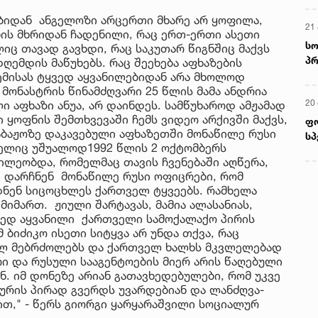
ბიდან ანგელოზი არცერთი მხარე არ ყოფილა,
21 
ის მხრიდან ჩადენილი, რაც ერთ-ერთი ასეთი
სო
ც თავად გავხდი, რაც საკუთარ წიგნშიც მაქვს
პრ
ღემდის მაწუხებს. რაც შეეხება აფხაზების
ერ
ემისას ტყვედ აყვანილებიდან არა მხოლოდ
მონასტრის წინამძღვარი 25 წლის მამა ანდრია
20
 აფხაზი ანუა, არ დაინდეს. სამწუხაროდ ამჟამად
 ყოფნის შემთხვევაში ჩემს ვიდეო არქივში მაქვს,
ფ
საბაჟოზე დაკავებული აფხაზეთში მონაწილე რუსი
სპ
მელიც უშუალოდ1992 წლის 2 ოქტომბერს
წილეობდა, რომელმაც თავის ჩვენებაში აღწერა,
ი დარჩნენ მონაწილე რუსი ოფიცრები, რომ
ნენ სიცოცხლეს ქართველ ტყვეებს. რამხელა
იმართ. ჟიული შარტავას, მამია ალასანიას,
ყვედ აყვანილი ქართველი სამოქალაქო პირის
 ბიძიკო ისეთი სიტყვა არ უნდა თქვა, რაც
ულ მებრძოლებს და ქართველ ხალხს მკვლელებად
რი და რუსული სააგენტოების მიერ არის წაღებული
. იმ დონეზე არიან გათავხედებულები, რომ უკვე
ურის პირად გვერდს უვარდებიან და ლანძღვა-
ბით," - წერს გიორგი ყარყარაშვილი სოციალურ