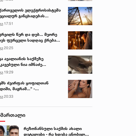
ქართველოს ელექტროსისტემა
ეციალურ განცხადებას
რცელებს
გვ 17:51
ურვილს წერ და დებ... მეორე
ეს ფურცელი სადღაც ქრება
 სურვილი სრულდება...“ -
გვ 20:25
სწაულმოქმედი ტაძარი შიდა
ართლში
გა ავალიანის საქმეზე
კავებული ნია იმნაძე
ინიკაში გადაჰყავთ
გვ 19:29
ემს ძვირფას ყოფილთან
დიში, მაგრამ...“ -
ექსანდრა პაიჭაძის
გვ 20:33
ლწრფელი აღიარება
ამართალი
რეზონანსული საქმის ახალი
დეტალები - რა ხდება ცნობილი