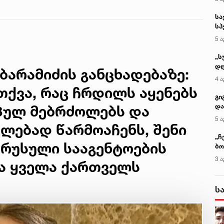
ტყემალაძის
სა
ექსპერტიზის
სპ
დასკვნა
ავ
5 ა
„ს
დღ
ბარამიძის განცხადებაზე:
და
4 ა
სა
თქვა, რაც ჩრდილს აყენებს
ქ
გი
და
პულ მებრძოლებს და
კლ
5 ა
ლებად წარმოაჩენს, შენი
„ჩ
 რუსული სააგენტოების
ბო
ალ
3 ა
და ყველა ქართველს
გუ
ს