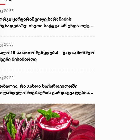
გვ 20:55
ორგი ყარყარაშვილი ბარამიძის
ნცხადებაზე: ისეთი სიტყვა არ უნდა თქვა,
ც ჩრდილს აყენებს აფხაზეთის ომში
ღუპულ მებრძოლებს და ქართველ ხალხს
გვ 20:35
ვლელებად წარმოაჩენს, შენი სიტყვები
ხაზური და რუსული სააგენტოების მიერ
ალი 18 საათით შეწყდება! - გადაამოწმეთ
ის წაღებული და ყველა ქართველს
ვენი მისამართი
ვლელს უწოდებენ
გვ 20:22
ობილია, რა გახდა საქართველოში
ილანდელი მოგზაურის გარდაცვალების
ზეზი