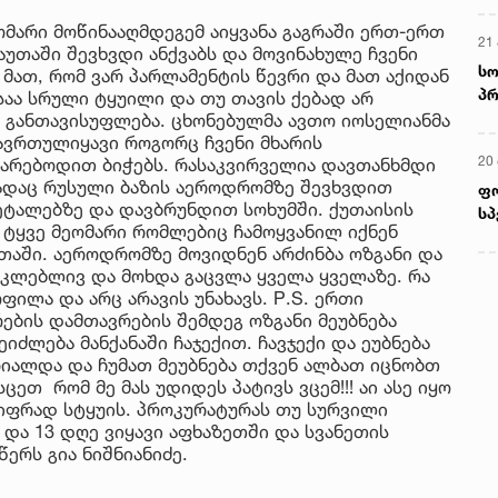
ეომარი მოწინააღმდეგემ აიყვანა გაგრაში ერთ-ერთ
21 
აუთაში შევხვდი ანქვაბს და მოვინახულე ჩვენი
სო
 მათ, რომ ვარ პარლამენტის წევრი და მათ აქიდან
პრ
ესაა სრული ტყუილი და თუ თავის ქებად არ
ერ
 განთავისუფლება. ცხონებულმა ავთო იოსელიანმა
ჩავრთულიყავი როგორც ჩვენი მხარის
20
არებოდით ბიჭებს. რასაკვირველია დავთანხმდი
ადაც რუსული ბაზის აეროდრომზე შევხვდით
ფ
ეტალებზე და დავბრუნდით სოხუმში. ქუთაისის
სპ
 ტყვე მეომარი რომლებიც ჩამოყვანილ იქნენ
თაში. აეროდრომზე მოვიდნენ არძინბა ოზგანი და
 უკლებლივ და მოხდა გაცვლა ყველა ყველაზე. რა
ოფილა და არც არავის უნახავს. P.S. ერთი
ების დამთავრების შემდეგ ოზგანი მეუბნება
იძლება მანქანაში ჩაჯექით. ჩავჯექი და ეუბნება
რიალდა და ჩუმათ მეუბნება თქვენ ალბათ იცნობთ
თ რომ მე მას უდიდეს პატივს ვცემ!!! აი ასე იყო
უტიფრად სტყუის. პროკურატურას თუ სურვილი
 და 13 დღე ვიყავი აფხაზეთში და სვანეთის
ერს გია ნიშნიანიძე.