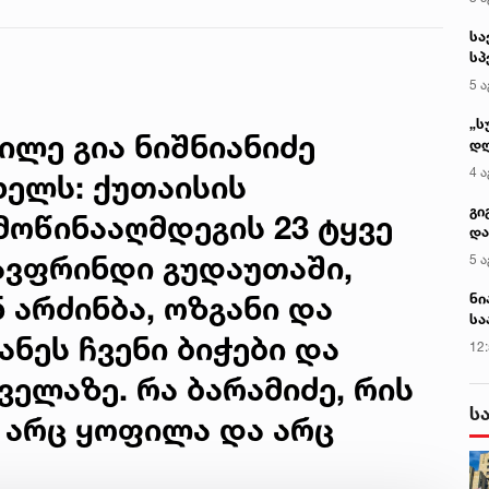
კადრებს
განიხილავდნენ,
ავრცელებს
როგორ ჩაიდინა
სა
გაბაშვილმა
სპ
დანაშაული - ნიას
ავ
მამა ამბობს, რომ
5 ა
არასწორად
„ს
მოიქცა, თუმცა
ილე გია ნიშნიანიძე
დღ
მამას ეუბნება,
და
რომ სხვანაირად
4 ა
ხელს: ქუთაისის
სა
ვერ მოიქცეოდა,
ქ
თანამედროვე
გი
ოწინააღმდეგის 23 ტყვე
ეპოქაში
და
სხვანაირად ხდება
კლ
გავფრინდი გუდაუთაში,
5 ა
- პროკურორი
არძინბა, ოზგანი და
ნი
სა
ანეს ჩვენი ბიჭები და
კა
12
ველაზე. რა ბარამიძე, რის
ს
ე არც ყოფილა და არც