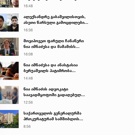
დაკავებულ არასრულწლოვნებს -
16:48
ნია იმნაძესა და ანასტასია
ბერუაშვილს 30 დღის
ალექსანდრე გაბაშვილისთვის,
განმავლობაში ფარულად
ასეთი წარსული გამოცდილების
უსმენდა
ადამიანისთვის ინფორმაციის
16:36
მიწოდება, რომ მასწავლებელი
სექსუალურად ავიწროებდა,
მოვიპოვეთ ფარული ჩანაწერი
ფაქტობრივად, წაქეზება იყო -
ნია იმნაძესა და მამამისს
პროკურორი ნია იმნაძის საქმეზე
შორის, განიხილავდნენ, როგორ
16:08
ჩაიდინა გაბაშვილმა დანაშაული
- ნიას მამა ამბობს, რომ
ნია იმნაძესა და ანასტასია
არასწორად მოიქცა, თუმცა
ბერუაშვილს პატიმრობა
მამას ეუბნება, რომ სხვანაირად
შეეფარდათ
14:48
ვერ მოიქცეოდა, თანამედროვე
ეპოქაში სხვანაირად ხდება -
ნია იმნაძის ადვოკატი
პროკურორი
საავადმყოფოში გადაღებულ
კადრებს ავრცელებს
12:56
საქართველოს გენერალურმა
პროკურატურამ სამშობლოს
ღალატის და საბოტაჟის ფაქტზე
8:56
გამოძიება დაიწყო