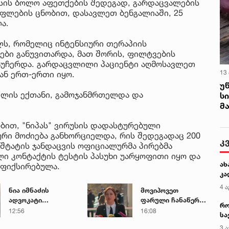
უსის ბოლო აფეთქების შედეგად, გარდაცვალების
ფლების ცნობით, დასავლეთ ბენგალიაში, 25
ა.
ლს, რომელიც ინტენსიური თერაპიის
ბი განუვითარდა, მათ შორის, ფილტვების
გაუჩერდა. გარდაცვლილი პაციენტი აღმოსავლეთ
13
ან ერთ-ერთი იყო.
უ
 წლის ექთანი, გამოჯანმრთელდა და
ს
მ
ბით, "ნიპას" ვირუსის დადასტურებული
ური მოძიება განხორციელდა, რის შედეგადაც 200
კ
 შტატის ჯანდაცვის ოფიციალურმა პირებმა
ი კონტაქტის ტესტის პასუხი უარყოფითი იყო და
ახ
აფიქსირებულა.
კა
4 ა
ნია იმნაძის
მოვიპოვეთ
ადვოკატი
ფარული ჩანაწერი
რო
საავადმყოფოში
ნია იმნაძესა და
12:56
16:08
სა
გადაღებულ
მამამისს შორის,
კე
3 ა