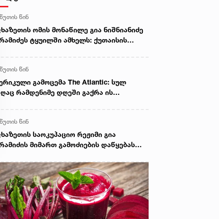
 წუთის წინ
ხაზეთის ომის მონაწილე გია ნიშნიანიძე
რამიძეს ტყუილში ამხელს: ქუთაისის
ოლატორში გვყავდა მოწინააღმდეგის 23
ვე მეომარი, იმავე დღეს გავფრინდი
 წუთის წინ
დაუთაში, აეროდრომზე მოვიდნენ
ძინბა, ოზგანი და ბესლან კობახია,
ერიკული გამოცემა The Atlantic: სულ
იყვანეს ჩვენი ბიჭები და მოხდა გაცვლა
ღაც რამდენიმე დღეში გაქრა ის
ელა ყველაზე. რა ბარამიძე, რის ბარამიძე
ტიმიზმი, რომელიც უკრაინის
იქ ბარამიძე არც ყოფილა და არც არავის
რსპექტივების გარშემო თვეების
ახავს
 წუთის წინ
ნმავლობაში იქმნებოდა
ხაზეთის საოკუპაციო რეჟიმი გია
რამიძის მიმართ გამოძიების დაწყებას
ლიტიკურ დევნად აცხადებს