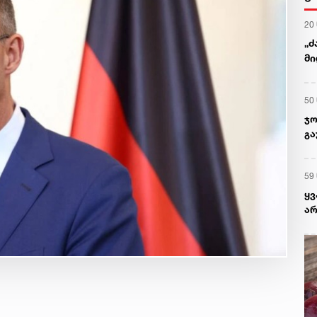
20
„ძ
მი
50
ჯო
გა
59
ყ
არ
პრ
რა