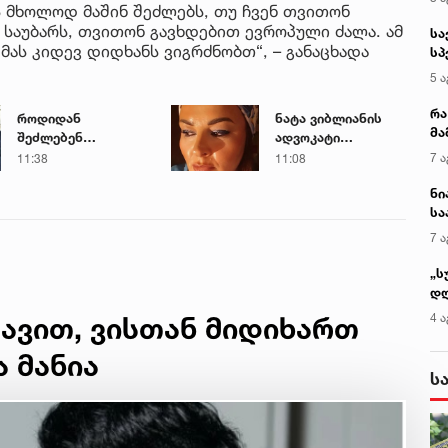
ს მხოლოდ მაშინ შეძლებს, თუ ჩვენ თვითონ
 საუბარს, თვითონ გავხდებით ევროპული ძალა. ამ
სა
მას კიდევ დიდხანს ვიგრძნობთ“, – განაცხადა
სპ
ავ
5 ა
რა
როდიდან
ნატა ვიბლიანის
მა
შეძლებენ
ადვოკატი
- 
მშობლები
მიმართვას
7 ა
11:38
11:08
სა
სასკოლო
ავრცელებს
ნი
ფორმების ყიდვას -
სა
ცნობილია ზუსტი
კა
თარიღები
7 ა
„ს
დღ
და
4 ა
ავით, ვისთან მიდიხართ
სა
ქ
ა მანია
ს