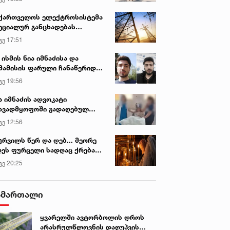
ქართველოს ელექტროსისტემა
ეციალურ განცხადებას
რცელებს
გვ 17:51
 ისმის ნია იმნაძისა და
მამისის ფარული ჩანაწერიდან
გიგა ავალიანის მკვლელობის
გვ 19:56
ქმე
ა იმნაძის ადვოკატი
ავადმყოფოში გადაღებულ
დრებს ავრცელებს
გვ 12:56
ურვილს წერ და დებ... მეორე
ეს ფურცელი სადღაც ქრება
 სურვილი სრულდება...“ -
გვ 20:25
სწაულმოქმედი ტაძარი შიდა
ართლში
ამართალი
ყვარელში ავტორბოლის დროს
არასრულწლოვნის დაღუპვის