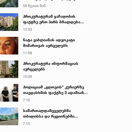
საქმეზე პროკურატურამ 2 პირს
59 წუთის წინ
ბრალი წარუდგინა - რა არის ამ
დროისთვის ცნობილი
პროკურატურამ ყაჩაღობის
ფაქტზე ერთ პირს ბრალდება
წარუდგინა
12:03
ნატა ვიბლიანის ადვოკატი
მიმართვას ავრცელებს
11:08
პროკურატურა ინფორმაციას
ავრცელებს
10:36
პოლიციამ „გლოვოს“ კურიერზე
თავდასხმის ფაქტზე 3 ადამიანი
დააკავა
7:16
სამართალდამცველებმა
თბილისსა და რეგიონებში
უკანონო ცეცხლსასროლი
7:15
იარაღები და საბრძოლო მასალა