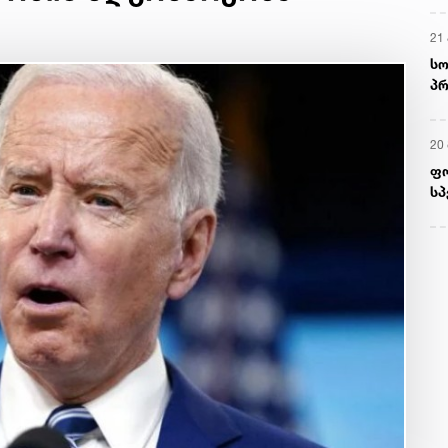
21 
სო
პრ
ერ
20
ფ
სპ