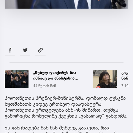
გიგა ავალიანის დედა
საქა
ნანა ჟორჟოლიანს:
ელექ
დადგება დრო და
სპეც
7:10
5 აგვ 
დღევანდელი „პოსტაობა“
ავრც
საკუთარ თავთან
პოლონეთის პრემიერ-მინისტრმა, დონალდ ტუსკმა
შეგარცხვენთ, ეს არის
ხუთშაბათს კიდევ ერთხელ დაადასტურა
დანაშაულის ტოლფასი
პოლონეთის ერთგულება აშშ-ის მიმართ, თუმცა
შეცდომა, რომლის
გამორიცხა რომელიმე ქვეყნის „ვასალად“ გახდომა.
გამოსწორება
შეუძლებელია
ეს განცხადება მან მას შემდეგ გააკეთა, რაც