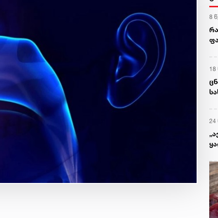
8 
რა
ფა
მკ
18
ცნ
სა
24
„ა
ყა
გ