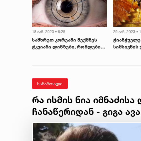
18 იან. 2023 • 6:25
29 იან. 2023 • 
ს გამო
სამხრეთ კორეაში შექმნეს
ჭიანჭველე
ინოდა,
ჭკვიანი ლინზები, რომლებიც
სიმსივნის
უღლის
ალცჰაიმერს ადრეულ ეტაპზე
აღმოჩენა 
ღარ
ავლენს
რა
მას
სამართალი
რა ისმის ნია იმნაძისა
ჩანაწერიდან - გიგა ა