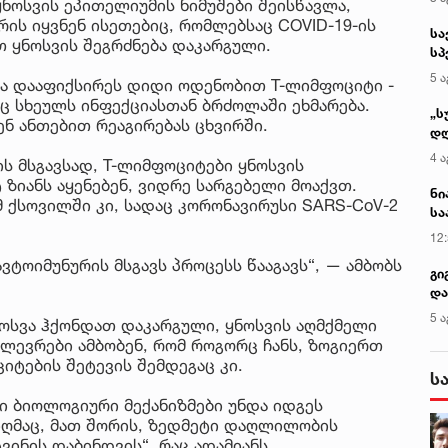
ყნოსვის ეპითელიუმის ნიმუშები შეისწავლა,
რის იყვნენ ისეთებიც, რომლებსაც COVID-19-ის
სა
 ყნოსვის შეგრძნება დაკარგული.
სპ
ავ
5 ა
ა დააფიქსირეს დიდი ოდენობით T-ლიმფოციტი -
ც სხეულს ინფექციასთან ბრძოლაში ეხმარება.
„ს
ნ ანთებით რეაგირებას ცხვირში.
დღ
და
4 ა
ის მსგავსად, T-ლიმფოციტები ყნოსვის
სა
ზიანს აყენებენ, ვიდრე სარგებელი მოაქვთ.
ქ
ნი
მ ქსოვილში კი, სადაც კორონავირუსი SARS-CoV-2
სა
კა
12
ავტოიმუნურის მსგავს პროცესს წააგავს“, — ამბობს
გი
და
კლ
5 ა
ნოსვა ჰქონდათ დაკარგული, ყნოსვის აღმქმელი
ვლევრები ამბობენ, რომ როგორც ჩანს, ზოგიერთ
იტების შეტევის შემდეგაც კი.
ს
ი ბიოლოგიური მექანიზმები უნდა იდგეს
მიღმაც, მათ შორის, ზედმეტი დაღლილობის
ტვინის დაბინდვის“, რაც ადამიანს