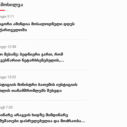
იმოხილვა
 ივლ 5:11
ოგორი ამინდია მოსალოდნელი დღეს
იან. 2023 • 6:25
29 იან. 2023 • 11:30
აქართველოში
მხრეთ კორეაში შექმნეს
ჭიანჭველებს შარდში
ვიანი ლინზები, რომლებიც
სიმსივნის უჯრედების
 ივლ 12:39
ცჰაიმერს ადრეულ ეტაპზე
აღმოჩენა შეუძლიათ - კვლ
ო მესამე: ბედნიერი ვართ, რომ
ლენს
ვესწარით ნეტარხსენებულის,
თოლიკოს-პატრიარქ ილია მეორის
აწლს, ვართ მისი მემკვიდრეები
 ივლ 13:22
სტიციის მინისტრი ბათუმის იუსტიციის
ხლის თანამშრომლებს შეხვდა
ივნ 7:35
ინარე არაგვის ხიდზე მიმდინარე
მუშაოები დასრულებულია და მოძრაობა
ივე სამოძრაო ზოლზე აღდგენილია