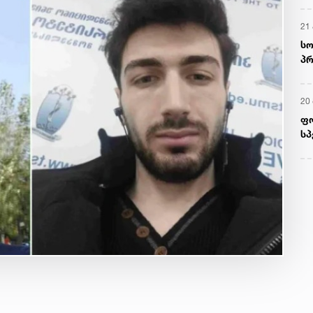
21 
სო
პრ
ერ
20
ფ
სპ