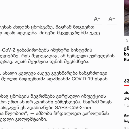
ლენას ახდენს ყნოსვაზე, მაგრამ ზოგიერთ
დ აღარ აღდგება. მიზეზი მკვლევრებმა უკვე
13
უ
-CoV-2 განაპირობებს იმუნური სისტემის
ს
ედებზე, რის შედეგადაც, ამ ნერვული უჯრედების
მ
ურად აღარ შეუძლია სუნის შეგრძნება.
, ახალი კვლევა ასევე გვეხმარება ხანგრძლივი
 შეძლო ზოგიერთმა ადამიანმა COVID-19-ისგან
კ
ახ
საც ყნოსვის შეგრძნება ვირუსული ინფექციის
კა
ნო ერთ ან ორ კვირაში უბრუნდება, მაგრამ ზოგს
4 ა
კარგავენ ეს ადამიანები SARS-CoV-2-ით
 და წლობით“, — ამბობს ჩრდილოეთ კაროლინას
რო
რედლი გოლდშტაინი.
სა
კე
3 ა