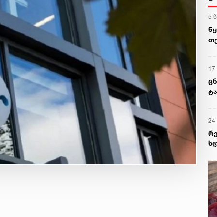
5 
წყ
თქ
17
ცნ
ტა
მი
24
რე
ხდ
მ