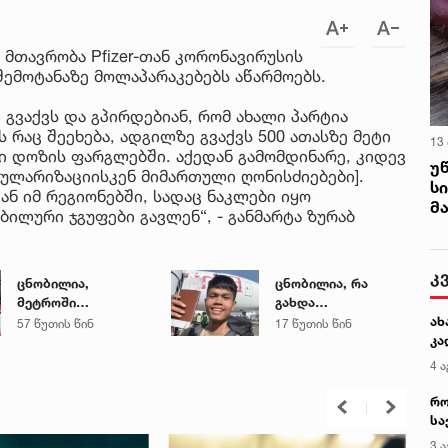
მთავრობა Pfizer-თან კორონავირუსის
შემოტანაზე მოლაპარაკებებს აწარმოებს.
ი გვაქვს და გპირდებიან, რომ ახალი პარტია
-ს რაც შეეხება, ადგილზე გვაქვს 500 ათასზე მეტი
13
ონი დოზის ფარგლებში. აქედან გამომდინარე, კიდევ
უ
პულარიზაციისკენ მიმართული ღონისძიებები].
ს
ნ იმ რეგიონებში, სადაც ნაკლები იყო
მ
ბილური ჯგუფები გავლენ“, - განმარტა ზურაბ
კ
ცნობილია,
ცნობილია, რა
მეტროში
გახდა
ახ
გარდაცვლილი 21
საქართველოში
57 წუთის წინ
17 წუთის წინ
კა
წლის მარიამ
ტაილანდელი
ტყემალაძის
მოგზაურის
4 ა
ექსპერტიზის
გარდაცვალების
დასკვნა
მიზეზი
რო
სა
კე
3 ა