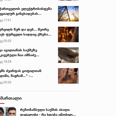
ქართველოს ელექტროსისტემა
ეციალურ განცხადებას
რცელებს
გვ 17:51
ურვილს წერ და დებ... მეორე
ეს ფურცელი სადღაც ქრება
 სურვილი სრულდება...“ -
გვ 20:25
სწაულმოქმედი ტაძარი შიდა
იან. 2022 • 8:25
23 იან. 2022 • 8:45
ართლში
გა ავალიანის საქმეზე
ჭა-ლეჩხუმისა და ქვემო
ახლა რიგები უნდა იყოს
კავებული ნია იმნაძე
ანეთის რეგიონში
ვაქცინაციაზე - თენგიზ
ინიკაში გადაჰყავთ
გვ 19:29
ქცინაციის კამპანია
ცერცვაძე
ძელდება
ემს ძვირფას ყოფილთან
დიში, მაგრამ...“ -
ექსანდრა პაიჭაძის
გვ 20:33
ლწრფელი აღიარება
ამართალი
რეზონანსული საქმის ახალი
დეტალები - რა ხდება ცნობილი