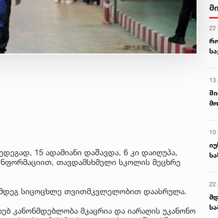
მ
22
რ
ს
13
ში
მო
კა
ღვ
10
იუ
ეგად, 15 ადამიანი დაშავდა, 6 კი დაიღუპა,
სა
ინფორმაციით, თავდამსხმელი სკოლის მეცხრე
22 
ემდეგ სიცოცხლე თვითმკვლელობით დაასრულა.
მდ
სა
ებ კანონმდებლობა მკაცრია და იარაღის უკანონო
ორ