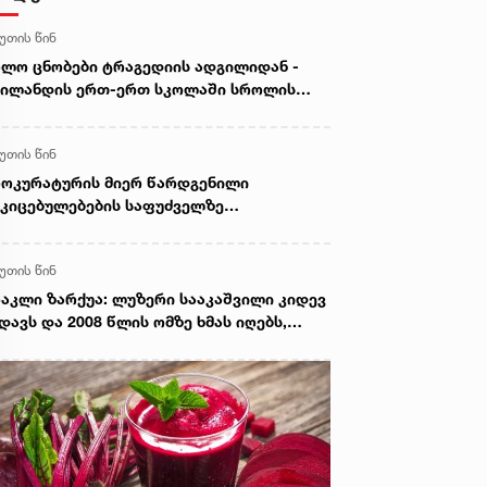
წუთის წინ
ლო ცნობები ტრაგედიის ადგილიდან -
აილანდის ერთ-ერთ სკოლაში სროლის
დეგად 15 ადამიანი დაშავდა, 6 კი
იღუპა
წუთის წინ
ოკურატურის მიერ წარდგენილი
კიცებულებების საფუძველზე
რკოტიკული საშუალების უკანონო
ძენის, შენახვის და რეალიზაციის ფაქტზე
წუთის წინ
რალდებულს სასამართლომ 16 წლით
ვისუფლების აღკვეთა მიუსაჯა
აკლი ზარქუა: ლუზერი სააკაშვილი კიდევ
დავს და 2008 წლის ომზე ხმას იღებს,
სების ინტერესებს ატარებდა,
რატეგიული ობიექტები გადასცა,
ოფლიო სავაჭრო ორგანიზაციაში
სეთის შესვლას მხარი დაუჭირა