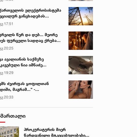
ქართველოს ელექტროსისტემა
ეციალურ განცხადებას
რცელებს
გვ 17:51
ურვილს წერ და დებ... მეორე
ეს ფურცელი სადღაც ქრება
 სურვილი სრულდება...“ -
გვ 20:25
სწაულმოქმედი ტაძარი შიდა
ართლში
გა ავალიანის საქმეზე
კავებული ნია იმნაძე
ინიკაში გადაჰყავთ
გვ 19:29
იან. 2022 • 6:31
26 იან. 2022 • 6:41
ემს ძვირფას ყოფილთან
ოფლიოში კორონავირუსით
Pfizer/BioNTech-მა
დიში, მაგრამ...“ -
ფიცირებულთა
კორონავირუსის „ომიკრონ
ექსანდრა პაიჭაძის
გვ 20:33
ოდენობამ 359 მილიონს
შტამზე მორგებული ვაქცინ
ლწრფელი აღიარება
დააჭარბა
კლინიკური ცდები დაიწყო
ამართალი
პროკურატურის მიერ
წარდგენილი მტკიცებულებების