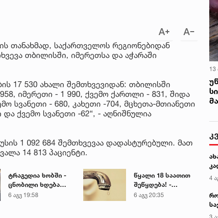
იის თანახმად, საქართველოს რეგიონებიდან
ხვევა თბილისში, იმერეთსა და აჭარაში
13
უ
ის 17 530 ახალი შემთხვევიდან: თბილისში
ს
958, იმერეთი - 1 990, ქვემო ქართლი - 831, შიდა
მ
ემო სვანეთი - 680, კახეთი -704, მცხეთა-მთიანეთი
ი და ქვემო სვანეთი -62“, - აღნიშნულია
კ
სის 1 092 684 შემთხვევაა დადასტურებული. მათ
ალა 14 813 პაციენტი.
ახ
კა
ტრაგედია ხობში -
წყალი 18 საათით
4 ა
ცნობილი ხდება
შეწყდება! -
დაღუპული დედა-
გადაამოწმეთ
რო
6 აგვ 19:58
6 აგვ 20:35
შვილის ვინაობა
თქვენი მისამართი
სა
კე
3 ა