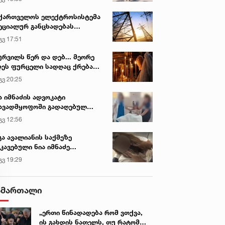
ქართველოს ელექტროსისტემა
ეციალურ განცხადებას
რცელებს
გვ 17:51
ურვილს წერ და დებ... მეორე
ეს ფურცელი სადღაც ქრება
 სურვილი სრულდება...“ -
გვ 20:25
სწაულმოქმედი ტაძარი შიდა
ართლში
ა იმნაძის ადვოკატი
ავადმყოფოში გადაღებულ
დრებს ავრცელებს
გვ 12:56
გა ავალიანის საქმეზე
კავებული ნია იმნაძე
ინიკაში გადაჰყავთ
გვ 19:29
ამართალი
„ერთი წინადადება რომ ვთქვა,
ის გახდის ნათელს, თუ რატომ