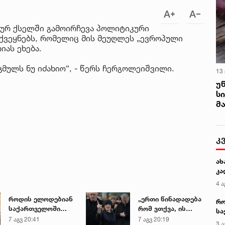
ურ ქსელში გამოირჩევა პოლიტიკური
ქვეყნებს, რომელიც მის მეუღლეს „ევროპული
იას ეხება.
იჯმულს ნუ იძახიო“, - წერს ჩერგოლეიშვილი.
13
უ
ს
მ
კ
ახ
კა
4 ა
როდის ელოდებიან
„ერთი წინადადება
რო
საქართველოში
რომ ვთქვა, ის
სა
+40-გრადუსიან
გახდის ნათელს,
7 აგვ 20:41
7 აგვ 20:19
კე
3 ა