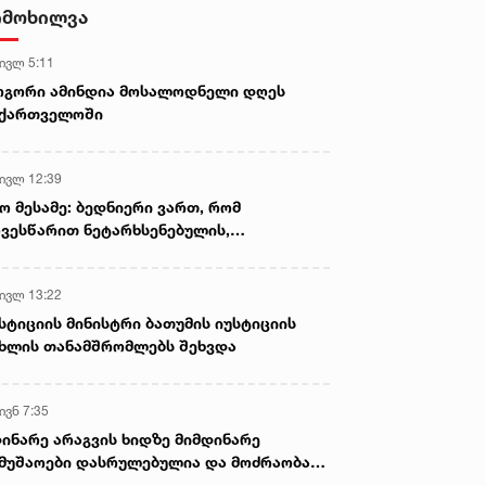
- ნიას მამა ამბობს, რომ
იმოხილვა
არასწორად მოიქცა, თუმცა
მამას ეუბნება, რომ სხვანაირად
 ივლ 5:11
ვერ მოიქცეოდა, თანამედროვე
ეპოქაში სხვანაირად ხდება -
ოგორი ამინდია მოსალოდნელი დღეს
პროკურორი
აქართველოში
 ივლ 12:39
ო მესამე: ბედნიერი ვართ, რომ
ვესწარით ნეტარხსენებულის,
თოლიკოს-პატრიარქ ილია მეორის
აწლს, ვართ მისი მემკვიდრეები
 ივლ 13:22
სტიციის მინისტრი ბათუმის იუსტიციის
ხლის თანამშრომლებს შეხვდა
ივნ 7:35
ინარე არაგვის ხიდზე მიმდინარე
მუშაოები დასრულებულია და მოძრაობა
ივე სამოძრაო ზოლზე აღდგენილია