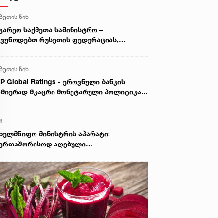
 წუთის წინ
გარეო საქმეთა სამინისტრო –
ვუწოდებთ რუსეთის ფედერაციას,
წყვიტოს საქართველოს ტერიტორიების
ანონო ოკუპაცია და მათი ფაქტობრივი
 წუთის წინ
ექსიისკენ მიმართული ქმედებები
P Global Ratings - ეროვნული ბანკის
მიერად მკაცრი მონეტარული პოლიტიკა
ნფლაციური მოლოდინების სათანადო
ნეზე შენარჩუნებას უწყობს ხელს
8
ხელმწიფო მინისტრის აპარატი:
აერთაშორისოდ აღებული
ლდებულებების უხეში დარღვევით,
სეთის ფედერაცია ამ დრომდე
ნაგრძობს საქართველოს რეგიონების
ანონო ოკუპაციას