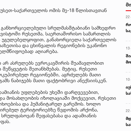
მ
 რუსეთ-საქართველოს ომის მე-18 წლისთავთან
22
რ
გ განხორციელებული სრულმასშტაბიანი სამხედრო
ს
აგვისტოში რუსეთმა, საერთაშორისო სამართლის
ის უგულებელყოფით, განახორციელა საქართველოს
ხაზეთისა და ცხინვალის რეგიონების უკანონო
13
ხელმწიფოებად აღიარება.
ში
მო
ი არ ასრულებს ევროკავშირის შუამავლობით
კა
 შეწყვეტის შეთანხმებას. მეტიც, რუსეთი
ღვ
კუპირებულ რეგიონებში, აგრძელებს მათი
10
ამს ნაბიჯებს მათი ფაქტობრივი ანექსიისკენ.
იუ
ამიანის უფლებების უხეში დარღვევებით,
სა
და მოსახლეობის იზოლაციაში მოქცევით, რუსეთი
ხოებისა და ჰუმანიტარულ გარემოს. ხოლო
ირებულ ტერიტორიებზე წვდომის არქონა,
22 
სრულფასოვან შეფასებასა და ადამიანის
მდ
ფას.
სა
ორ