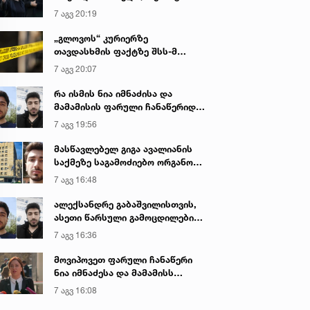
იყო ნია იმნაძე წამქეზებელი...“ -
7 აგვ 20:19
გიგა ავალიანის დედა
„გლოვოს“ კურიერზე
თავდასხმის ფაქტზე შსს-მ
გამოძიება დაიწყო
7 აგვ 20:07
რა ისმის ნია იმნაძისა და
მამამისის ფარული ჩანაწერიდან
- გიგა ავალიანის მკვლელობის
7 აგვ 19:56
საქმე
მასწავლებელ გიგა ავალიანის
საქმეზე საგამოძიებო ორგანო
დაკავებულ არასრულწლოვნებს -
7 აგვ 16:48
ნია იმნაძესა და ანასტასია
ბერუაშვილს 30 დღის
ალექსანდრე გაბაშვილისთვის,
განმავლობაში ფარულად
ასეთი წარსული გამოცდილების
უსმენდა
ადამიანისთვის ინფორმაციის
7 აგვ 16:36
მიწოდება, რომ მასწავლებელი
სექსუალურად ავიწროებდა,
მოვიპოვეთ ფარული ჩანაწერი
ფაქტობრივად, წაქეზება იყო -
ნია იმნაძესა და მამამისს
პროკურორი ნია იმნაძის საქმეზე
შორის, განიხილავდნენ, როგორ
7 აგვ 16:08
ჩაიდინა გაბაშვილმა დანაშაული