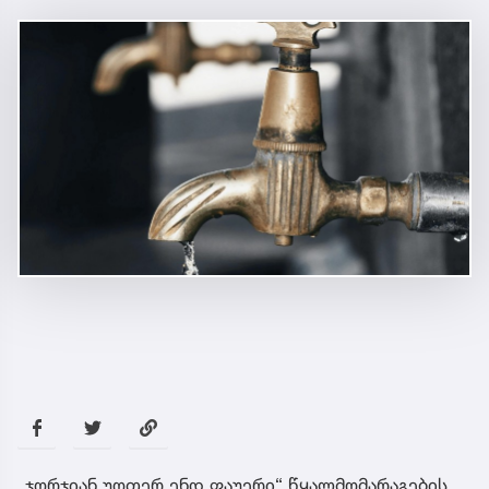
„ჯორჯიან უოთერ ენდ ფაუერი“ წყალმომარაგების