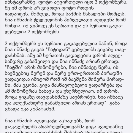
ინსტაგრამზე. ფოტო ატვირთული იყო 3 ოქტომბერს.
მე იმ დროს არ ვიცოდი ფოტო როდის
გადაიღეს. შემ­დეგ, როცა საქ­მის მა­სა­ლე­ბი მომ­ცეს,
ნია იმ­ნა­ძის ტე­ლე­ფო­ნის პირ­ვე­ლა­დი აღ­დგე­ნა რომ
მოხ­და, იქ ვი­პო­ვე ეს სუ­რა­თი და ეს სუ­რა­თი გა­და­
ღე­ბუ­ლია 2 ოქ­ტომ­ბერს.
2 ოქ­ტომ­ბერს ეს სუ­რა­თი გა­და­ღე­ბუ­ლია მა­შინ, როცა
ნია იმ­ნა­ძე გი­გას "ჩა­ტი­დან" გე­ბუ­ლობს გი­გა­ზე თავ­
დას­ხმას. ანუ ამ სუ­რა­თის გა­და­ღე­ბის დროს ალექ­
სან­დრე გა­ბაშ­ვი­ლი და ნია იმ­ნა­ძე არი­ან ერ­თად.
"ჩატ­ში" არის მი­მო­წე­რე­ბი, ნია იმ­ნა­ძეც წერს, ის
ბავ­შვე­ბიც წე­რენ და მერე ერთ-ერ­თთან პი­რად­ში
გა­და­ვი­დ,ა იმი­ტომ რომ იმ ბავ­შვმა მი­წე­რა პი­რად­
ში. მას ეგო­ნა, გიგა მას­წავ­ლე­ბე­ლი გა­დარ­ჩე­ბა და
ამ მი­მო­წე­რას ნა­ხავს და უხერ­ხუ­ლი­აო. იმ დროს,
როცა გი­გა­ზე თავ­დას­ხმა­ზე სა­უბ­რო­ბენ, ნია იმ­ნა­ძე
და ალექ­სან­დრე გა­ბაშ­ვი­ლი არი­ან ერ­თად"- გა­ნა­
ცხა­და ეკა კუ­პა­ტა­ძემ.
ნია იმნაძის ადვოკატი აცხადებს, რომ
დაკავებულმა არასრულწლოვანმა გიგა ავალიანზე
დაგეგმილი თავდასხმის შესახებ არაფერი იცოდა .