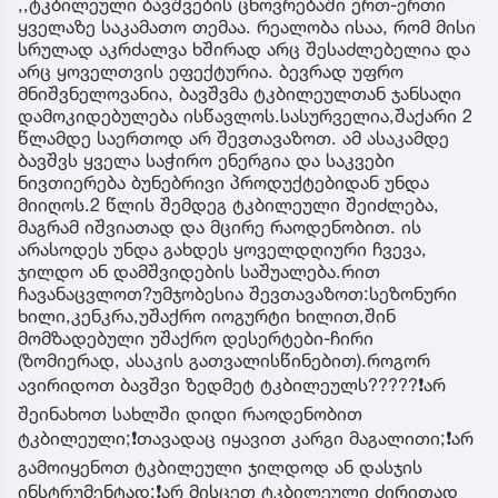
,,ტკბილეული ბავშვების ცხოვრებაში ერთ-ერთი
ყველაზე საკამათო თემაა. რეალობა ისაა, რომ მისი
სრულად აკრძალვა ხშირად არც შესაძლებელია და
არც ყოველთვის ეფექტურია. ბევრად უფრო
მნიშვნელოვანია, ბავშვმა ტკბილეულთან ჯანსაღი
დამოკიდებულება ისწავლოს.სასურველია,შაქარი 2
წლამდე საერთოდ არ შევთავაზოთ. ამ ასაკამდე
ბავშვს ყველა საჭირო ენერგია და საკვები
ნივთიერება ბუნებრივი პროდუქტებიდან უნდა
მიიღოს.2 წლის შემდეგ ტკბილეული შეიძლება,
მაგრამ იშვიათად და მცირე რაოდენობით. ის
არასოდეს უნდა გახდეს ყოველდღიური ჩვევა,
ჯილდო ან დამშვიდების საშუალება.რით
ჩავანაცვლოთ?უმჯობესია შევთავაზოთ:სეზონური
ხილი,კენკრა,უშაქრო იოგურტი ხილით,შინ
მომზადებული უშაქრო დესერტები-ჩირი
(ზომიერად, ასაკის გათვალისწინებით).როგორ
ავირიდოთ ბავშვი ზედმეტ ტკბილეულს?????❗️არ
შეინახოთ სახლში დიდი რაოდენობით
ტკბილეული;❗️თავადაც იყავით კარგი მაგალითი;❗️არ
გამოიყენოთ ტკბილეული ჯილდოდ ან დასჯის
ინსტრუმენტად;❗️არ მისცეთ ტკბილეული ძირითად